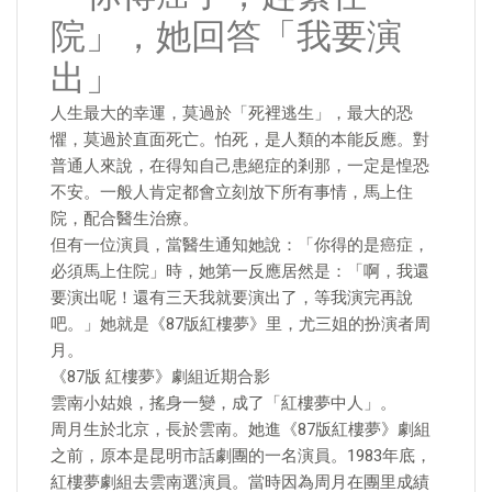
院」，她回答「我要演
出」
人生最大的幸運，莫過於「死裡逃生」，最大的恐
懼，莫過於直面死亡。怕死，是人類的本能反應。對
普通人來說，在得知自己患絕症的剎那，一定是惶恐
不安。一般人肯定都會立刻放下所有事情，馬上住
院，配合醫生治療。
但有一位演員，當醫生通知她說：「你得的是癌症，
必須馬上住院」時，她第一反應居然是：「啊，我還
要演出呢！還有三天我就要演出了，等我演完再說
吧。」她就是《87版紅樓夢》里，尤三姐的扮演者周
月。
《87版 紅樓夢》劇組近期合影
​雲南小姑娘，搖身一變，成了「紅樓夢中人」。
周月生於北京，長於雲南。她進《87版紅樓夢》劇組
之前，原本是昆明市話劇團的一名演員。1983年底，
紅樓夢劇組去雲南選演員。當時因為周月在團里成績