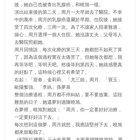
後，她自己也被查出乳腺癌，和曉旭一樣。
演出結束後的第二天，周月一大早就去了醫院。不幸
中的萬幸，周月的乳腺癌還屬於早期。住院後，她接
受了四次化療，三周一次。為了不讓家人陪著難過，
操心，周月選擇一個人住院。她沒讓丈夫，父母等人
去醫院照顧她。
周月回憶說，每次化療的第三天，她都想不如死了算
了，因為這個過程實在太痛苦了。但她每次都想，我
再等等吧，等明天吧。然後等到第四天，她就感覺真
的好點了，這時候心裡又有希望了。
右起：「迎春」金莉莉、「尤三姐」周月、「寶玉」
歐陽奮強、「李紈」孫夢泉
​整個治療過程，周月都不停糾結，要不要放棄。這段
難熬的日子，她還夢到過陳曉旭。
在夢裡，曉旭對她說：「周月，你一定要好好治療，
一定要好好活下去。」
每次想到這個夢，周月就想，我應該堅持下去，曉旭
都來鼓勵我了。
《87版紅樓夢》三十年再聚，大家再憶陳曉旭時，周