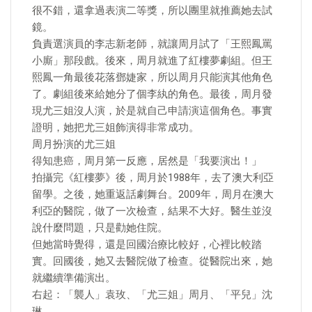
很不錯，還拿過表演二等獎，所以團里就推薦她去試
鏡。
負責選演員的李志新老師，就讓周月試了「王熙鳳罵
小廝」那段戲。後來，周月就進了紅樓夢劇組。但王
熙鳳一角最後花落鄧婕家，所以周月只能演其他角色
了。劇組後來給她分了個李紈的角色。最後，周月發
現尤三姐沒人演，於是就自己申請演這個角色。事實
證明，她把尤三姐飾演得非常成功。
周月扮演的尤三姐
​得知患癌，周月第一反應，居然是「我要演出！」
拍攝完《紅樓夢》後，周月於1988年，去了澳大利亞
留學。之後，她重返話劇舞台。2009年，周月在澳大
利亞的醫院，做了一次檢查，結果不大好。醫生並沒
說什麼問題，只是勸她住院。
但她當時覺得，還是回國治療比較好，心裡比較踏
實。回國後，她又去醫院做了檢查。從醫院出來，她
就繼續準備演出。
右起：「襲人」袁玫、「尤三姐」周月、「平兒」沈
琳