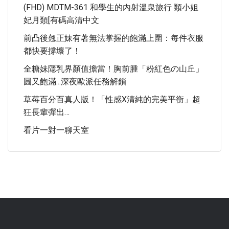
(FHD) MDTM-361 和學生的內射溫泉旅行 類小姐
妃月類[有碼高清中文
前凸後翹正妹有著無法掌握的飽滿上圍：每件衣服
都快要撐壞了！
全糖妹隱乳界顏值擔當！胸前腫「粉紅色の山丘」
圓又飽滿...深夜歐派任務解鎖
草莓百分百真人版！「性感x清純的完美平衡」超
狂長輩彈出…
看片一對一聊天室