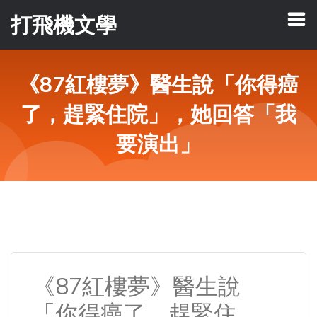
打飛機文學
《87紅樓夢》醫生說「你得癌
了，趕緊住院」，她回答「我
要演出」
《87紅樓夢》醫生說
「你得癌了，趕緊住