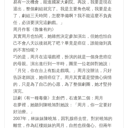
易有一次機會，能進國家大劇院。再說，我要是現在
退出，整個劇組就完了。我是主要角色呢，我要是走
了，劇組三天時間，怎麼準備啊？我不能這麼不負責
任，必須要演完這齣戲。」
周月作客《魯豫有約》
​其實周月也怕死，她雖然決定參加演出，但她也怕自
己不會八天以後就死了吧？畢竟是癌症，誰能做到真
的不害怕呢？
巧的是，周月在這場戲裡，扮演的就是一個身患癌症
的母親。演出進行到一半時，團里一位老師對她說：
「月兒，你在台上有點走戲哦。」周月沒辦法，只好
告訴老師說，她得癌症了。周月其實還是蠻擔心病情
的，只是為了自己的心愿，為了整個劇團，她才堅持
演完。
話劇《有一種毒藥》主創們，右邊第二個：周月
​在夢裡，她聽到陳曉旭對她說：「周月，你一定要好
好治療。」
2007年，林妹妹陳曉旭，因乳腺癌去世。對於曉旭的
離世，作為紅樓姐妹的周月，自然也很傷心。但兩年