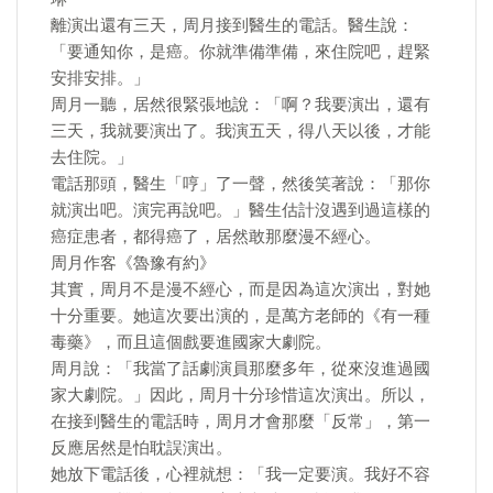
​離演出還有三天，周月接到醫生的電話。醫生說：
「要通知你，是癌。你就準備準備，來住院吧，趕緊
安排安排。」
周月一聽，居然很緊張地說：「啊？我要演出，還有
三天，我就要演出了。我演五天，得八天以後，才能
去住院。」
電話那頭，醫生「哼」了一聲，然後笑著說：「那你
就演出吧。演完再說吧。」醫生估計沒遇到過這樣的
癌症患者，都得癌了，居然敢那麼漫不經心。
周月作客《魯豫有約》
​其實，周月不是漫不經心，而是因為這次演出，對她
十分重要。她這次要出演的，是萬方老師的《有一種
毒藥》，而且這個戲要進國家大劇院。
周月說：「我當了話劇演員那麼多年，從來沒進過國
家大劇院。」因此，周月十分珍惜這次演出。所以，
在接到醫生的電話時，周月才會那麼「反常」，第一
反應居然是怕耽誤演出。
她放下電話後，心裡就想：「我一定要演。我好不容