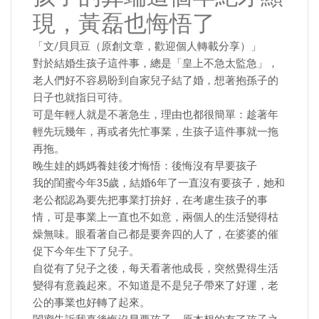
現，黃磊也悔悟了
「文/貝貝豆（原創文章，歡迎個人轉載分享）」
對於結婚生孩子這件事，總是「皇上不急太監急」，
老人們好不容易盼到自家兒子結了婚，想著抱孫子的
日子也就指日可待。
可是年輕人就是不著急生，理由也都很簡單：趁著年
輕先玩幾年，再或者先忙事業，生孩子這件事就一拖
再拖。
晚生娃的媽媽養娃後才悔悟：後悔沒有早要孩子
我的閨蜜今年35歲，結婚6年了一直沒有要孩子，她和
老公都認為要先把事業打拚好，在考慮生孩子的事
情，可是事業上一直也不如意，兩個人的生活變得枯
燥無味。眼看著自己都是要奔四的人了，在婆婆的催
促下今年生下了兒子。
自從有了兒子之後，每天看著他成長，突然覺得生活
變得有意義起來。不知道是不是兒子帶來了好運，老
公的事業也好轉了起來。