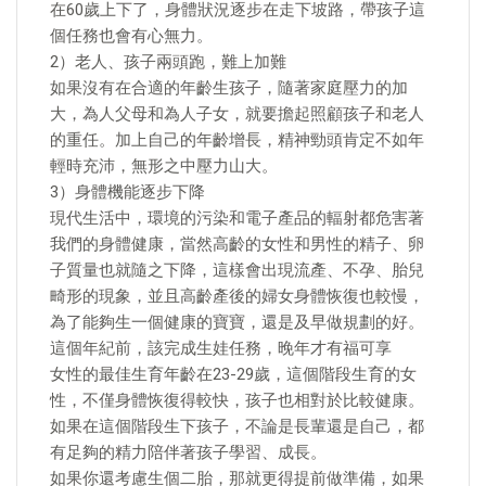
在60歲上下了，身體狀況逐步在走下坡路，帶孩子這
個任務也會有心無力。
2）老人、孩子兩頭跑，難上加難
如果沒有在合適的年齡生孩子，隨著家庭壓力的加
大，為人父母和為人子女，就要擔起照顧孩子和老人
的重任。加上自己的年齡增長，精神勁頭肯定不如年
輕時充沛，無形之中壓力山大。
3）身體機能逐步下降
現代生活中，環境的污染和電子產品的輻射都危害著
我們的身體健康，當然高齡的女性和男性的精子、卵
子質量也就隨之下降，這樣會出現流產、不孕、胎兒
畸形的現象，並且高齡產後的婦女身體恢復也較慢，
為了能夠生一個健康的寶寶，還是及早做規劃的好。
這個年紀前，該完成生娃任務，晚年才有福可享
女性的最佳生育年齡在23-29歲，這個階段生育的女
性，不僅身體恢復得較快，孩子也相對於比較健康。
如果在這個階段生下孩子，不論是長輩還是自己，都
有足夠的精力陪伴著孩子學習、成長。
如果你還考慮生個二胎，那就更得提前做準備，如果