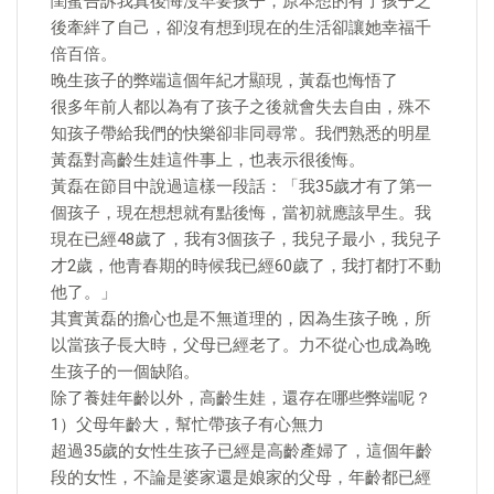
閨蜜告訴我真後悔沒早要孩子，原本想的有了孩子之
後牽絆了自己，卻沒有想到現在的生活卻讓她幸福千
倍百倍。
晚生孩子的弊端這個年紀才顯現，黃磊也悔悟了
很多年前人都以為有了孩子之後就會失去自由，殊不
知孩子帶給我們的快樂卻非同尋常。我們熟悉的明星
黃磊對高齡生娃這件事上，也表示很後悔。
黃磊在節目中說過這樣一段話：「我35歲才有了第一
個孩子，現在想想就有點後悔，當初就應該早生。我
現在已經48歲了，我有3個孩子，我兒子最小，我兒子
才2歲，他青春期的時候我已經60歲了，我打都打不動
他了。」
其實黃磊的擔心也是不無道理的，因為生孩子晚，所
以當孩子長大時，父母已經老了。力不從心也成為晚
生孩子的一個缺陷。
除了養娃年齡以外，高齡生娃，還存在哪些弊端呢？
1）父母年齡大，幫忙帶孩子有心無力
超過35歲的女性生孩子已經是高齡產婦了，這個年齡
段的女性，不論是婆家還是娘家的父母，年齡都已經