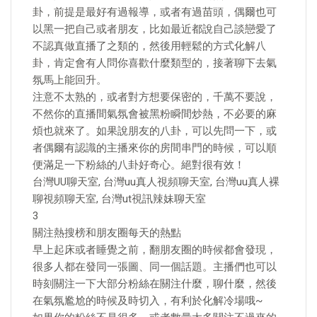
卦，前提是最好有過報導，或者有過苗頭，偶爾也可
以黑一把自己或者朋友，比如最近都說自己談戀愛了
不認真做直播了之類的，然後用輕鬆的方式化解八
卦，肯定會有人問你喜歡什麼類型的，接著聊下去氣
氛馬上能回升。
注意不太熟的，或者對方想要保密的，千萬不要說，
不然你的直播間氣氛會被黑粉瞬間炒熱，不必要的麻
煩也就來了。如果說朋友的八卦，可以先問一下，或
者偶爾有認識的主播來你的房間串門的時候，可以順
便滿足一下粉絲的八卦好奇心。絕對很有效！
台灣UU聊天室, 台灣uu真人視頻聊天室, 台灣uu真人裸
聊視頻聊天室, 台灣ut視訊辣妹聊天室
3
關注熱搜榜和朋友圈每天的熱點
早上起床或者睡覺之前，翻朋友圈的時候都會發現，
很多人都在發同一張圖、同一個話題。主播們也可以
時刻關注一下大部分粉絲在關注什麼，聊什麼，然後
在氣氛尷尬的時候及時切入，有利於化解冷場哦~