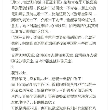
玥CP，當然類似於《夏至未夏》這類青春季可以響應
畢業季的話題，跟粉絲一起回憶一下青春。新上映的
電影可以及時去看一下，比如這周的《變形金剛5》，
賤賤的劇透一下，介紹一下劇情，也能吸引粉絲的注
意力，馬上討論起來哦~心裡沒底、怕說錯話的其實可
以看看豆瓣影評之類的。
也別一直聊，穿插個主題曲或者插曲的演唱，也是不
錯的，唱歌期間還能看到粉絲彈幕中講的一些自己的
觀點。
台灣UU聊天室, 台灣uu真人視頻聊天室, 台灣uu真人裸
聊視頻聊天室, 台灣ut視訊辣妹聊天室
2
花邊八卦
茶餘飯後，沒有點八卦，感覺一天都白過了。
而且忙碌的生活工作中，偶爾聊幾句八卦成了我們一
种放松的方式，簡單有笑點，不用過多的腦力思考。
所以，直播間這個滿足大家娛樂放鬆需求的地方又怎
麼能少得了八卦的氣息呢？
可以是明星花邊，也可以是認識的特別熟的主播的八