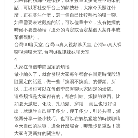
如果你的粉絲不是很多，或者數量太多關注不過來的
話，可以看社交平台上的熱搜榜，大家今天關注什
麼，正在關注什麼，選一個自己比較熟悉的聊一聊。
如果需要表述觀點的話，可以儘量中立，沒有把握的
時候不要走極端（過分的肯定或否定某個人某件事或
某個觀點）。
台灣UU聊天室, 台灣uu真人視頻聊天室, 台灣uu真人裸
聊視頻聊天室, 台灣ut視訊辣妹聊天室
4
大家在每個季節固定的煩惱
做小編久了，就會發現大家每年都會在固定時間段追
隨固定的話題，做一些「換湯不換藥」的營銷。所
以，主播也可以在每個季節聊聊大家固定的煩惱。
這些煩惱是大家都有的，都會糾結、煩惱的東西。比
如夏天減肥、化妝、扎頭髮、穿搭……而且也很好引
出，就說說自己胖了多少，瘦了多少，引起共鳴，然
後再分享一些小技巧。也可以在氣氛尷尬的時候聊聊
今天自己的妝容，適合什麼場合，哪幾步是重點！讓
大家有更新鮮的關注點。