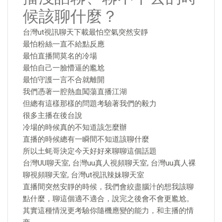
候該聊什麼？
台灣ut視訊聊天下載最怕空氣突然安靜
最怕粉絲一直不給點反應
最怕直播間莫名的冷場
最怕自己一臉懵逼的尷尬
最怕守護一言不合就離開
我們憑著一腔熱血闖蕩直播江湖
但總有這樣那樣的問題考驗著我們的毅力
很多主播在後台說
冷場的時候真的不知道該怎麼辦
直播的時候總有一瞬間不知道該聊什麼
所以土蚝哥決定今天好好來聊聊這個話題
台灣UU聊天室, 台灣uu真人視頻聊天室, 台灣uu真人裸
聊視頻聊天室, 台灣ut視訊辣妹聊天室
直播間突然安靜的時候，我們會絞盡腦汁的想我該聊
點什麼，聊這個適不適合，說完之後會不會更尷尬。
其實這種情況更考驗你隨機應變的能力，和主播的情