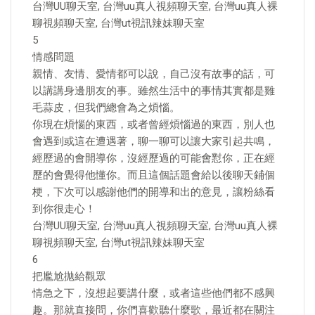
台灣UU聊天室, 台灣uu真人視頻聊天室, 台灣uu真人裸
聊視頻聊天室, 台灣ut視訊辣妹聊天室
5
情感問題
親情、友情、愛情都可以說，自己沒有故事的話，可
以講講身邊朋友的事。雖然生活中的事情其實都是雞
毛蒜皮，但我們總會為之煩惱。
你現在煩惱的東西，或者曾經煩惱過的東西，別人也
會遇到或這在遭遇著，聊一聊可以讓大家引起共鳴，
經歷過的會開導你，沒經歷過的可能會懟你，正在經
歷的會覺得他懂你。而且這個話題會給以後聊天鋪個
梗，下次可以感謝他們的開導和出的意見，讓粉絲看
到你很走心！
台灣UU聊天室, 台灣uu真人視頻聊天室, 台灣uu真人裸
聊視頻聊天室, 台灣ut視訊辣妹聊天室
6
把尷尬拋給觀眾
情急之下，沒想起要講什麼，或者這些他們都不感興
趣。那就直接問，你們喜歡聽什麼歌，最近都在關注