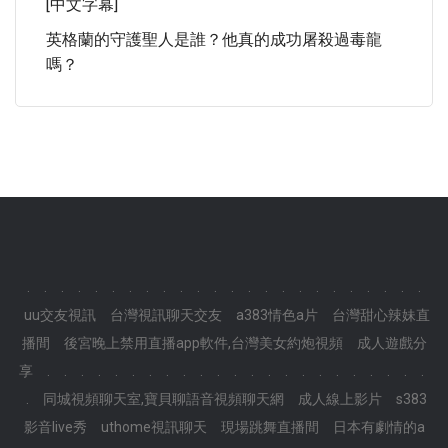
[中文字幕]
英格蘭的守護聖人是誰？他真的成功屠殺過毒龍
嗎？
.
.
.
.
.
.
.
.
.
.
.
.
.
.
.
.
.
.
.
.
.
.
.
.
uu交友視訊
台灣視訊聊天交友
a383情色a片
台灣甜心辣妹直
播間
後宮晚上禁用直播app軟件,台灣美女約炮視頻
成人遊戲分
享
.
.
.
.
.
.
.
.
.
.
.
.
.
.
.
.
.
.
.
.
.
.
.
.
同城視頻聊天室,寶貝聊語音視頻聊天網
成人線上影片
s383
影音live秀
uthome視訊聊天
現場跳舞直播間
日本有劇情的a