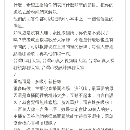
什麼，希望主播給你們表演什麼類型的節目。把你的
尷尬丟給粉絲們來解決。
他們的回答你都可以記錄到小本本上，一個個儘量的
滿足。
如果還是沒有人理，索性撒個嬌，你們是不愛我了
嗎？或者就直接唱歌給大家聽，不過選什麼歌也是有
學問的，可以根據現在直播間裡的粉絲，每個人曾經
點過哪些歌，再為他們唱一次。
台灣UU聊天室, 台灣uu真人視頻聊天室, 台灣uu真人裸
聊視頻聊天室, 台灣ut視訊辣妹聊天室
7
重點還是：多吸引新粉絲
很多時候，主播說直播間冷場、沒話聊，最重要的原
因還是直播間裡的粉絲太少，互動不起來，自言自語
久了就會覺得無聊尷尬。所以重點，還在於多吸粉！
一百個人你一言我一語，效果肯定會比50個人的好，
主播光回答他們的彈幕問題就能忙得目不暇接，還怎
麼會擔心直播冷場呢？