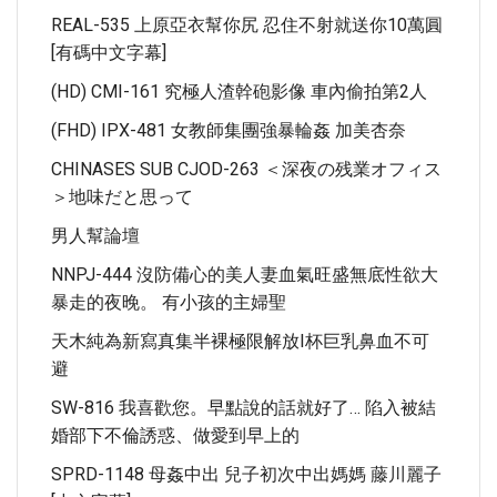
REAL-535 上原亞衣幫你尻 忍住不射就送你10萬圓
[有碼中文字幕]
(HD) CMI-161 究極人渣幹砲影像 車內偷拍第2人
(FHD) IPX-481 女教師集團強暴輪姦 加美杏奈
CHINASES SUB CJOD-263 ＜深夜の残業オフィス
＞地味だと思って
男人幫論壇
NNPJ-444 沒防備心的美人妻血氣旺盛無底性欲大
暴走的夜晚。 有小孩的主婦聖
天木純為新寫真集半裸極限解放I杯巨乳鼻血不可
避
SW-816 我喜歡您。早點說的話就好了… 陷入被結
婚部下不倫誘惑、做愛到早上的
SPRD-1148 母姦中出 兒子初次中出媽媽 藤川麗子