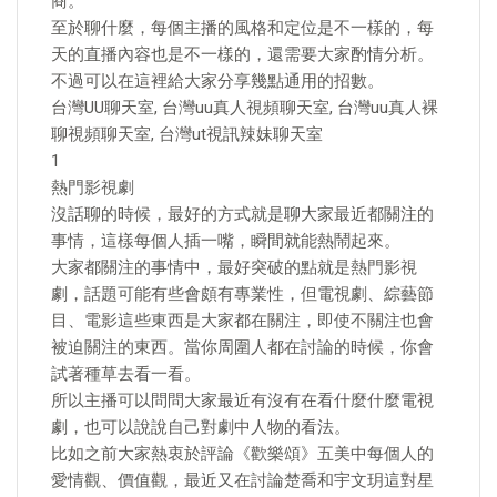
商。
至於聊什麼，每個主播的風格和定位是不一樣的，每
天的直播內容也是不一樣的，還需要大家酌情分析。
不過可以在這裡給大家分享幾點通用的招數。
台灣UU聊天室, 台灣uu真人視頻聊天室, 台灣uu真人裸
聊視頻聊天室, 台灣ut視訊辣妹聊天室
1
熱門影視劇
沒話聊的時候，最好的方式就是聊大家最近都關注的
事情，這樣每個人插一嘴，瞬間就能熱鬧起來。
大家都關注的事情中，最好突破的點就是熱門影視
劇，話題可能有些會頗有專業性，但電視劇、綜藝節
目、電影這些東西是大家都在關注，即使不關注也會
被迫關注的東西。當你周圍人都在討論的時候，你會
試著種草去看一看。
所以主播可以問問大家最近有沒有在看什麼什麼電視
劇，也可以說說自己對劇中人物的看法。
比如之前大家熱衷於評論《歡樂頌》五美中每個人的
愛情觀、價值觀，最近又在討論楚喬和宇文玥這對星