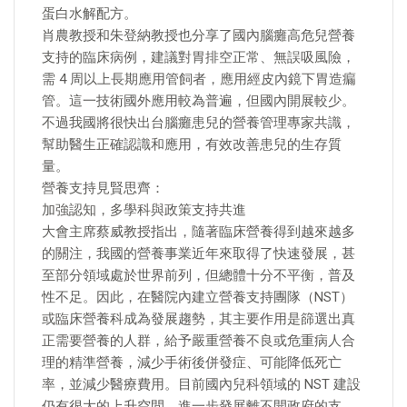
蛋白水解配方。
肖農教授和朱登納教授也分享了國內腦癱高危兒營養
支持的臨床病例，建議對胃排空正常、無誤吸風險，
需 4 周以上長期應用管飼者，應用經皮內鏡下胃造瘺
管。這一技術國外應用較為普遍，但國內開展較少。
不過我國將很快出台腦癱患兒的營養管理專家共識，
幫助醫生正確認識和應用，有效改善患兒的生存質
量。
營養支持見賢思齊：
加強認知，多學科與政策支持共進
大會主席蔡威教授指出，隨著臨床營養得到越來越多
的關注，我國的營養事業近年來取得了快速發展，甚
至部分領域處於世界前列，但總體十分不平衡，普及
性不足。因此，在醫院內建立營養支持團隊（NST）
或臨床營養科成為發展趨勢，其主要作用是篩選出真
正需要營養的人群，給予嚴重營養不良或危重病人合
理的精準營養，減少手術後併發症、可能降低死亡
率，並減少醫療費用。目前國內兒科領域的 NST 建設
仍有很大的上升空間，進一步發展離不開政府的支