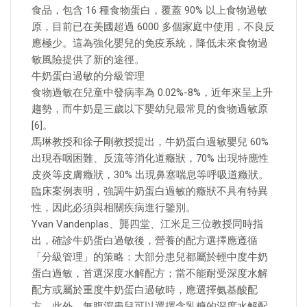
食品，包含 16 種食物蛋白，覆蓋 90% 以上食物過敏
原，目前已在美國超過 6000 多個家庭中使用，不良反
應極少。這為強化嬰兒的免疫系統，降低未來食物過
敏風險提供了新的途徑。
牛奶蛋白過敏的分級管理
食物過敏在兒童中發病率為 0.02%-8%，近年來呈上升
趨勢，而牛奶是三歲以下嬰幼兒最常見的食物過敏原
[6]。
馬琳教授和徐子剛教授提出，牛奶蛋白過敏嬰兒 60%
出現吞咽困難、反流等消化道癥狀，70% 出現特應性
皮炎等皮膚癥狀，30% 出現鼻塞喘息等呼吸道癥狀。
臨床案例表明，強調牛奶蛋白過敏的癥狀不具有特異
性，因此必須與相關疾病進行鑒別。
Yvan Vandenplas、龔四堂、江米足三位教授同時指
出，確診牛奶蛋白過敏後，營養的配方選擇應遵循
「分級管理」的策略：大部分患兒都屬於輕中度牛奶
蛋白過敏，首選深度水解配方；當不能耐受深度水解
配方或屬於重度牛奶蛋白過敏時，應選擇氨基酸配
方。此外，無腹瀉患兒可以選擇含乳糖的深度水解配