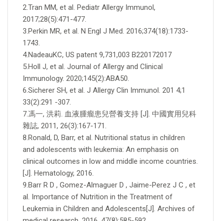
2.Tran MM, et al. Pediatr Allergy Immunol,
2017;28(5):471-477.
3.Perkin MR, et al. N Engl J Med. 2016;374(18):1733-
1743.
4.NadeauKC, US patent 9,731,003 B220172017
5.Holl J, et al. Journal of Allergy and Clinical
Immunology. 2020;145(2):ABA50.
6.Sicherer SH, et al. J Allergy Clin Immunol. 201 4;1
33(2):291 -307.
7.馮一, 洪莉. 血液腫瘤患兒營養支持 [J]. 中國實用兒科
雜誌, 2011, 26(3):167-171.
8.Ronald, D, Barr, et al. Nutritional status in children
and adolescents with leukemia: An emphasis on
clinical outcomes in low and middle income countries.
[J]. Hematology, 2016.
9.Barr R D , Gomez-Almaguer D , Jaime-Perez J C , et
al. Importance of Nutrition in the Treatment of
Leukemia in Children and Adolescents[J]. Archives of
medical research, 2016, 47(8):585-592.