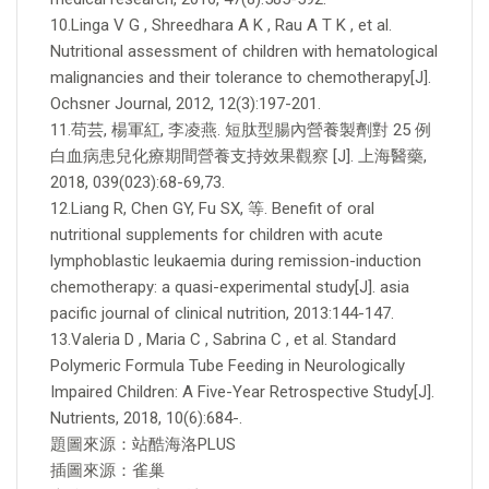
10.Linga V G , Shreedhara A K , Rau A T K , et al.
Nutritional assessment of children with hematological
malignancies and their tolerance to chemotherapy[J].
Ochsner Journal, 2012, 12(3):197-201.
11.苟芸, 楊軍紅, 李凌燕. 短肽型腸內營養製劑對 25 例
白血病患兒化療期間營養支持效果觀察 [J]. 上海醫藥,
2018, 039(023):68-69,73.
12.Liang R, Chen GY, Fu SX, 等. Benefit of oral
nutritional supplements for children with acute
lymphoblastic leukaemia during remission-induction
chemotherapy: a quasi-experimental study[J]. asia
pacific journal of clinical nutrition, 2013:144-147.
13.Valeria D , Maria C , Sabrina C , et al. Standard
Polymeric Formula Tube Feeding in Neurologically
Impaired Children: A Five-Year Retrospective Study[J].
Nutrients, 2018, 10(6):684-.
題圖來源：站酷海洛PLUS
插圖來源：雀巢