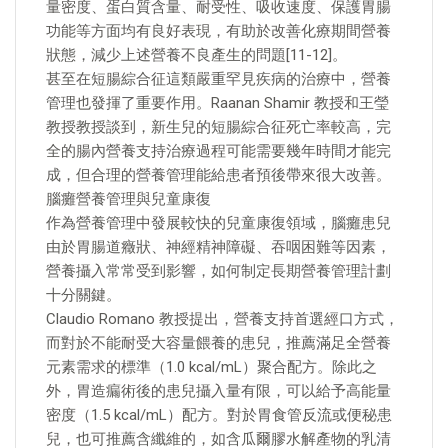
量密度、蛋白質含量、耐受性、吸收速度、保護胃腸
功能等方面均有良好表現，有助於改善化療期間營養
狀態，減少上述營養不良產生的問題[11-12]。
甚至在短腸綜合征這類嚴重罕見疾病的治療中，營養
管理也發揮了重要作用。Raanan Shamir 教授和王瑩
教授教授談到，新生兒的短腸綜合征死亡率較高，完
全的腸內營養支持治療過程可能需要幾年時間才能完
成，但合理的營養管理能給患者預後帶來很大改善。
腦癱營養管理與兒童康復
作為營養管理中發展較快的兒童康復領域，腦癱患兒
由於胃腸道癥狀、神經精神障礙、吞咽困難等因素，
營養攝入常常受到影響，如何制定長期營養管理計劃
十分關鍵。
Claudio Romano 教授提出，營養支持首選經口方式，
而對於不能耐受大容量餵養的患兒，推薦滿足全營養
元素需求的標準（1.0 kcal/mL）聚合配方。除此之
外，胃造瘺術後的患兒攝入量有限，可以給予高能量
密度（1.5 kcal/mL）配方。對於胃食管反流或便秘患
兒，也可推薦含纖維的，如含瓜爾膠水解產物的乳清