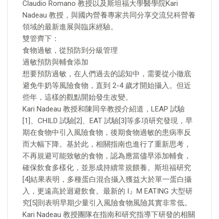
Claudio Romano 教授以及斯坦福大學醫學院Kari
Nadeau 教授，與國內營養專家共同分享交流兒科營養
領域的最新進展與臨床經驗。
雙管齊下：
食物過敏，從預防到分級管理
過敏預防與輔食添加
想要預防過敏，在人們過去的認知中，需要從小徹底
避免牛奶等風險食物，直到 2-4 歲才開始攝入。但近
些年，這樣的觀點開始發生改變。
Kari Nadeau 教授和陳同辛教授介紹道，LEAP 試驗
[1]、CHILD 試驗[2]、EAT 試驗[3]等多項研究發現，早
期在食物中引入風險食物，後期食物過敏的患病率反
而大幅下降。基於此，相關指南也進行了重新思考，
不再規避可能致敏的食物，認為應當儘早添加輔食，
確保飲食多樣化，並形成持續常規餵養。斯坦福研究
[4]結果表明，多種蛋白混合攝入獲益大於單一蛋白攝
入，更遠高於迴避飲食。最新的 I』M EATING 大型研
究[5]則表明早期少量引入風險食物風險其實非常低。
Kari Nadeau 教授團隊在指南和研究指導下研發的相關