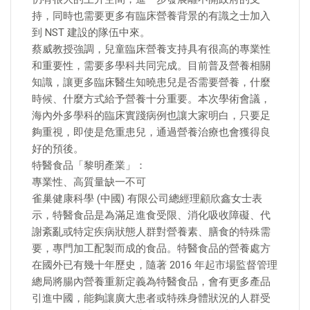
持，同時也需要更多有臨床營養背景的有識之士加入
到 NST 建設的隊伍中來。
蔡威教授強調，兒童臨床營養支持具有很高的專業性
和重要性，需要多學科共同完成。目前普及營養相關
知識，讓更多臨床醫生知曉患兒是否需要營養，什麼
時候、什麼方式給予營養十分重要。本次學術會議，
海內外多學科的臨床實踐病例也讓大家明白，只要足
夠重視，即使是危重患兒，通過營養治療也會獲得良
好的預後。
特醫食品「黎明產業」：
專業性、高質量缺一不可
雀巢健康科學 (中國) 有限公司總經理顧欣鑫女士表
示，特醫食品是為滿足進食受限、消化吸收障礙、代
謝紊亂或特定疾病狀態人群對營養素、膳食的特殊需
要，專門加工配製而成的食品。特醫食品的營養處方
在國外已有幾十年歷史，隨著 2016 年起市場監督管理
總局將腸內營養重新定義為特醫食品，會有更多產品
引進中國，能夠讓廣大患者或特殊身體狀況的人群受