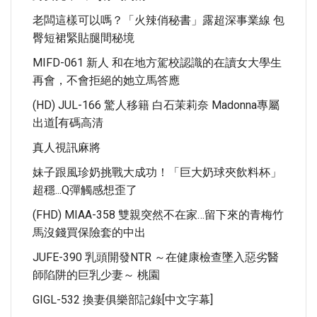
老闆這樣可以嗎？「火辣俏秘書」露超深事業線 包
臀短裙緊貼腿間秘境
MIFD-061 新人 和在地方駕校認識的在讀女大學生
再會，不會拒絕的她立馬答應
(HD) JUL-166 驚人移籍 白石茉莉奈 Madonna專屬
出道[有碼高清
真人視訊麻將
妹子跟風珍奶挑戰大成功！「巨大奶球夾飲料杯」
超穩...Q彈觸感想歪了
(FHD) MIAA-358 雙親突然不在家…留下來的青梅竹
馬沒錢買保險套的中出
JUFE-390 乳頭開發NTR ～在健康檢查墜入惡劣醫
師陷阱的巨乳少妻～ 桃園
GIGL-532 換妻俱樂部記錄[中文字幕]