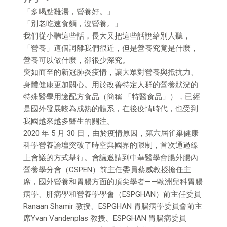
「多喝點雞湯，營養好。」
「別老吃速食麵，沒營養。」
我們從小聽這些話，長大又把這些話說給別人聽，
「營養」這個詞離我們很近，但是營養究竟是什麼，
營養可以做什麼，卻很少深究。
突如而至的新冠肺炎疫情，讓大眾對營養與抵抗力、
身體健康更加關心。用於改善特定人群的營養狀況的
特殊醫學用途配方食品（簡稱 「特醫食品」），已經
是國外發展較為成熟的體系，在後疫情時代，也受到
我國越來越多醫生的關注。
2020 年 5 月 30 日，由於疫情原因，第六屆雀巢健康
科學營養論壇突破了時空與國界的限制，首次通過線
上會議的方式舉行。會議邀請到中華醫學會腸外腸內
營養學分會（CSPEN）前主任委員蔡威教授擔任主
席，國外營養和胃腸方面的頂尖學者——歐洲兒科胃腸
病學、肝病學和營養學學會（ESPGHAN）前主任委員
Ranaan Shamir 教授、ESPGHAN 胃腸病學委員會前主
席Yvan Vandenplas 教授、ESPGHAN 胃腸病委員