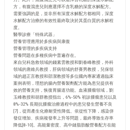
方，有腹瀉患兒則應選擇不含乳糖的深度水解配方。
需要強調的是，並非所有深度水解配方都相同，深度
水解配方治療的有效性最終取決於其蛋白質的水解程
度。
醫學診療「特殊武器」
營養管理應用於多疾病與康復
營養管理的多疾病支持
營養問題在多種疾病中普遍存在。
來自兒科急救領域的錢素雲教授和劉春峰教授，外科
領域的唐維兵教授，肝病領域的舒賽男教授，兒保領
域的趙正言教授和邵潔教授等多位國內專家通過臨床
案例表明，理想的腸內營養製劑配方能為患兒提供有
效的營養支持，恢復胃腸道功能。血液腫瘤領域，劉
玉峰教授和胡群教授指出，6%-50% 初診腫瘤患兒以及
8%-32% 長期抗腫瘤治療過程中的患兒發生營養不良
[7]，從而產生化療耐受性降低、依從性下降，感染併
發症增加、疾病複發率上升等問題，最終導致生存率
降低[8-10]。高能量密度、高中鏈脂肪酸營養配方在能