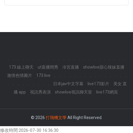
.
.
.
.
.
.
.
.
.
.
.
.
.
.
.
.
.
.
.
.
.
.
.
.
173 線上聊天
ut直播間秀
冷宮直播
showlive甜心辣妹直播
激情色情圖片
173 live
.
.
.
.
.
.
.
.
.
.
.
.
.
.
.
.
.
.
.
.
.
.
.
.
日本jav中文字幕
live173影片
美女 直
播 app
視訊秀表演
showlive視訊聊天室
live173網頁
© 2026
打飛機文學
All Right Reserved.
修改時間:2026-07-30 16:36:30