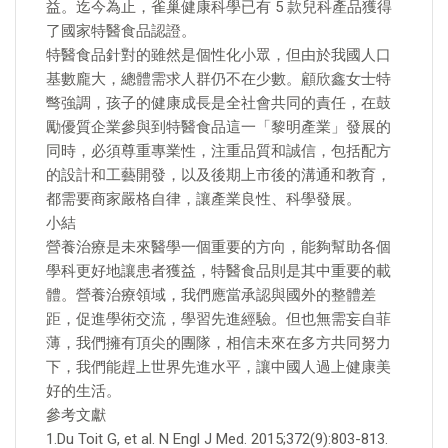
益。迄今為止，雀巢健康科學已有 5 款兒科產品獲得
了國家特醫食品認證。
特醫食品針對的雖然是個性化小眾，但由於我國人口
基數龐大，總體需求人群仍不在少數。顧欣鑫女士特
彆強調，孩子的健康成長是全社會共同的責任，在鼓
勵優質企業參與到特醫食品這一「黎明產業」發展的
同時，必須尊重專業性，注重品質和誠信，包括配方
的設計和工藝開發，以及後期上市後的溝通和教育，
都需要商家嚴格自律，讓產業良性、科學發展。
小結
營養治療是未來醫學一個重要的方向，能夠幫助各個
學科更好地讓患者獲益，特醫食品則是其中重要的載
體。營養治療領域，我們應當承認與國外的整體差
距，促進學術交流，學習先進經驗。但也無需妄自菲
薄，我們擁有頂尖的團隊，相信未來在多方共同努力
下，我們能趕上世界先進水平，讓中國人過上健康美
好的生活。
參考文獻
1.Du Toit G, et al. N Engl J Med. 2015;372(9):803-813.