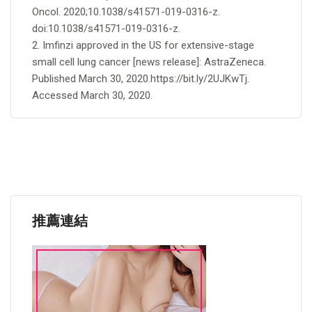
Oncol. 2020;10.1038/s41571-019-0316-z.
doi:10.1038/s41571-019-0316-z.
2. Imfinzi approved in the US for extensive-stage
small cell lung cancer [news release]: AstraZeneca.
Published March 30, 2020.https://bit.ly/2UJKwTj.
Accessed March 30, 2020.
推薦連結