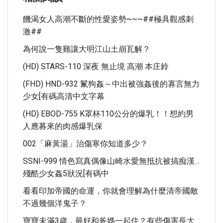
饑渴女人高潮不斷的性愛姿勢~~~##極具觀感刺
激##
為何說一隻雞讓大明江山土崩瓦解？
(HD) STARS-110 深夜 無止境 高潮 本庄鈴
(FHD) HND-932 鬣狗姦～中出被強姦後的寡言無力
少女[有碼高清中文字幕
(HD) EBOD-755 K罩杯110公分的爆乳！！想約男
人應募來的肉感爆乳保
002「麻黃湯」治傷寒你知道多少？
SSNI-999 情色寫真偶像山崎水愛無抵抗被搞痴漢…
殘酷少女姦5狀況[有碼中
看看印加帝國的命運，你就會理解為什麼清帝國敵
不過幾個洋鬼子？
寶寶未滿3歲，最好和爸媽一起住？有些傷害長大