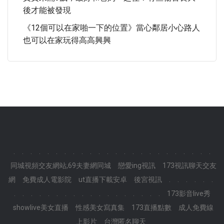
後才能被發現
《12個可以在家啪一下的位置》當心鄰居小心路人
也可以在家玩得高高興興
.
.
.
.
.
.
.
.
.
.
.
.
.
.
.
.
.
.
.
.
.
.
.
.
同城視頻交友網站,69夫妻網同城
戀愛ing視訊
173視訊聊天交友
網
免費成人電影院
ut直播下載安卓
後宮視訊
.
.
.
.
.
.
.
.
.
.
.
.
.
.
.
.
.
.
.
.
.
.
.
.
173影音live秀
showlive美女直播
性感美女寫真集
173直播點數
成人免費線
上影片
台灣匿名聊天