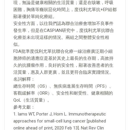
現，無論是健康相關的生活質量；還是在咳嗽，呼吸
困難，胸痛等癥狀惡化時間上，度伐利尤單抗+EP組都
顯著優於單純化療組。
安全性方面，以往我們認為聯合治療會增加不良事件
發生率，但是在CASPIAN研究中，度伐利尤單抗聯合
化療並未出現這樣的情況。兩組之間整體安全性相
似。
FDA批準度伐利尤單抗聯合化療一線治療廣泛期小細
胞肺癌的適應症是基於其史上最長的生存期，高效持
久的抗腫瘤作用，良好的安全性，顯著改善患者的生
活質量，惠及人群更廣，並且更符合臨床實踐情況。
名詞解釋：
總生存時間（OS）、無疾病進展生存時間（PFS）、
客觀緩解率（ORR）、安全性和耐受性、健康相關的
QoL（生活質量）。
參考文獻：
1. Iams WT, Porter J, Horn L. Immunotherapeutic
approaches for small-cell lung cancer [published
online ahead of print, 2020 Feb 13]. Nat Rev Clin