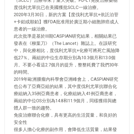
（SCLC）治療帶來了重大突破。PD-L1免疫治療藥物
度伐利尤單抗已在美國獲批SCLC一線治療。
2020年3月30日，新的方案【度伐利尤單抗+依託泊苷
+卡鉑或順鉑】獲FDA批准用於廣泛期小細胞肺癌成人
患者的一線治療。
此次批準是基於III期CASPIAN研究結果，相關結果已
發表在《柳葉刀》（The Lancet）雜誌上。在該研究
中，與化療相比，度伐利尤單抗+化療可將死亡風險降
低27％。兩組的中位生存期分別為10.3個月和13.0個
月。不要小看這2.7個月的提升，整整耗費了我們30年
的時間。
2019年歐洲腫瘤內科學會亞洲峰會上，CASPIAN研究
也公布了亞裔亞組的結果，其中度伐利尤單抗聯合化
療組納入35例亞裔患者，化療組納入41例亞裔患者，
兩組的中位OS分別為14.8和11.9個月，同樣獲得與總
體人群一致的趨勢。
免疫治療聯合化療，具有更高的生活質量，和良好的
安全性
很多人擔心化療的副作用，會降低生活質量，結果發