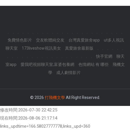
.
.
.
.
.
.
.
.
.
.
.
.
.
.
.
.
.
.
.
.
.
.
.
.
免費情色影片
交友軟體純交友
台灣真愛旅舍app
ut多人視訊
聊天室
173liveshow視訊美女
真愛旅舍最新版
.
.
.
.
.
.
.
.
.
.
.
.
.
.
.
.
.
.
.
.
.
.
.
.
快手官網
聊天
室app
愛我吧視頻聊天室,富婆包養網
色情網站 有 哪些
飛機文
學
成人劇情影片
© 2026
打飛機文學
All Right Reserved.
修改時間:2026-07-30 22:42:25
現在時間:2026-08-06 21:17:14
links_updtime=166.58027777778,links_upd=360