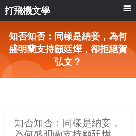
打飛機文學
知否知否：同樣是納妾，為何
盛明蘭支持顧廷燁，卻拒絕賀
弘文？
知否知否：同樣是納妾，
為何盛明蘭支持顧廷燁，