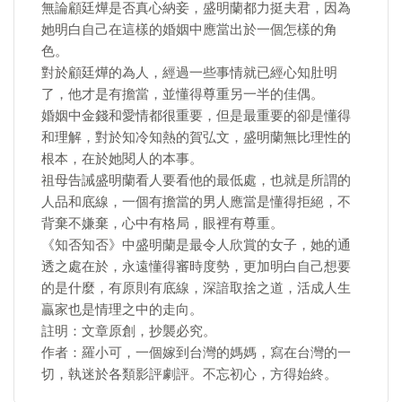
無論顧廷燁是否真心納妾，盛明蘭都力挺夫君，因為
她明白自己在這樣的婚姻中應當出於一個怎樣的角
色。
對於顧廷燁的為人，經過一些事情就已經心知肚明
了，他才是有擔當，並懂得尊重另一半的佳偶。
婚姻中金錢和愛情都很重要，但是最重要的卻是懂得
和理解，對於知冷知熱的賀弘文，盛明蘭無比理性的
根本，在於她閱人的本事。
祖母告誡盛明蘭看人要看他的最低處，也就是所謂的
人品和底線，一個有擔當的男人應當是懂得拒絕，不
背棄不嫌棄，心中有格局，眼裡有尊重。
《知否知否》中盛明蘭是最令人欣賞的女子，她的通
透之處在於，永遠懂得審時度勢，更加明白自己想要
的是什麼，有原則有底線，深諳取捨之道，活成人生
贏家也是情理之中的走向。
註明：文章原創，抄襲必究。
作者：羅小可，一個嫁到台灣的媽媽，寫在台灣的一
切，執迷於各類影評劇評。不忘初心，方得始終。