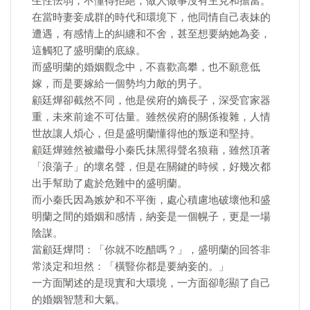
生性怯弱，不懂得拒絕，做人做事沒有主見和擔當。
在當時妻妾成群的時代和環境下，他同情自己表妹的
遭遇，有感情上的糾纏和不舍，甚至想要納她為妾，
這觸犯了盛明蘭的底線。
而盛明蘭的婚姻觀念中，不喜歡高攀，也不願意低
嫁，而是要嫁給一個勢均力敵的男子。
顧廷燁卻截然不同，他是侯府的嫡長子，深受官家器
重，未來前途不可估量。雖然侯府的關係複雜，人情
世故讓人煩心，但是盛明蘭懂得他的叛逆和堅持。
顧廷燁雖然被繼母小秦氏抹黑得聲名狼藉，雖然頂著
「浪蕩子」的壞名聲，但是在關鍵的時候，好幾次都
出手幫助了處於危難中的盛明蘭。
而小秦氏因為嫉妒和不平衡，處心積慮地破壞他和盛
明蘭之間的婚姻和感情，納妾是一個幌子，更是一場
陰謀。
當顧廷燁問：「你就不吃醋嗎？」，盛明蘭的回答非
常淡定和坦然：「橫豎你都是要納妾的。」
一方面闡述的是現實和大環境，一方面卻彰顯了自己
的婚姻智慧和大氣。