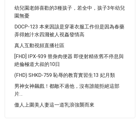
幼兒園老師喜歡的3種孩子，若全中，孩子3年幼兒
園無憂
DOCP-123 本來因該是穿著衣服工作但是因為春藥
弄得她汁水四濺被人視姦發情高
真人互動視頻直播社區
[FHD] IPX-939 替身肉便器 即使射精依舊不停息與
絶倫極道大叔的10日
(FHD) SHKD-759 恥辱的教育實習生13 妃月類
男神女神飆戲！都敵不過他，沒有誰能拒絕這部
片…
傲人上圍美人妻這一道乳浪強襲而來