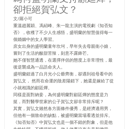
卻拒絕賀弘文？
文/羅小可
重溫趙麗穎、馮紹峰、朱一龍主演的電視劇《知否知
否》，收穫了不少人生感悟，盛明蘭的智慧值得每一
個婚姻中的女人學習。
庶女出身的盛明蘭童年坎坷，早年失去母親衛小娘，
嘗到了生活的酸甜苦辣，刻意不露鋒芒。
她不僅智慧通透，在選擇伴侶的態度上非常理性，最
後逆襲成為一品誥命夫人。
盛明蘭錯過了白月光小公爺齊衡，卻遇到祖母看中的
賀弘文， 然而在命運的陰差陽錯下，她還是嫁給了從
小就相識的顧廷燁。
同樣是面對納妾，為何盛明蘭對顧廷燁的態度是力
挺，而對醫學世家的公子賀弘文卻非常排斥呢？
其實，賀弘文雖然各方面條件優秀，是經濟適用男，
但他有一個致命的缺點，被盛明蘭當場看透並排斥。
《知否知否》中賀弘文也是一個不錯的對象，但是他