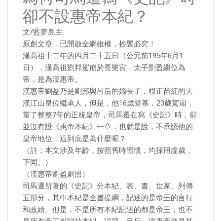
卻不設惠帝本紀？
文/藍夢島主
原創文章，已開啟全網維權，抄襲必究！
漢高祖十二年的四月二十五日（公元前195年6月1
日），漢高祖劉邦駕崩於長樂宮，太子劉盈繼位為
帝，是為漢惠帝。
漢惠帝劉盈乃是劉邦與呂后的嫡長子，根正苗紅的大
漢江山皇位繼承人，但是，他16歲登基，23歲駕崩，
當了整整7年的正統皇帝，司馬遷在寫《史記》時，卻
並沒有設《惠帝本紀》一章，也就是說，不承認他的
皇帝地位，這到底是為什麼呢？
（註：本文涉及年齡，按照舊時習慣，均採用虛歲，
下同。）
（漢惠帝劉盈劇照）
司馬遷所著的《史記》分本紀、表、書、世家、列傳
五部分，其中本紀是全書提綱，記述的是帝王的言行
和政績。但是，不是所有本紀記述的都是帝王，也不