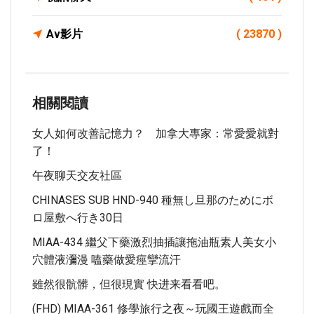
Av影片
( 23870 )
相關閱讀
女人如何改善記憶力？ 加拿大專家：常愛愛就對
了！
午夜聊天交友社區
CHINASES SUB HND-940 種無し旦那のためにボ
ロ屋敷へ行き30日
MIAA-434 繼父下藥激烈抽插讓拖油瓶素人美女小
穴體液瀰漫 嗑藥做愛痙攣流汗
雖然很骯髒，但很現實 快进来看看吧。
(FHD) MIAA-361 修學旅行之夜～玩國王遊戲而全