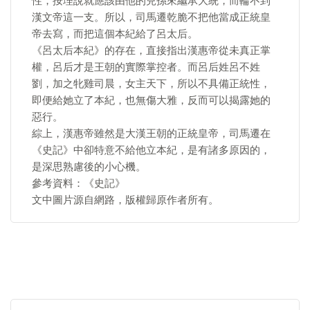
性，按理說就應該由他的兒孫來繼承大統，而輪不到
漢文帝這一支。所以，司馬遷乾脆不把他當成正統皇
帝去寫，而把這個本紀給了呂太后。
《呂太后本紀》的存在，直接指出漢惠帝從未真正掌
權，呂后才是王朝的實際掌控者。而呂后姓呂不姓
劉，加之牝雞司晨，女主天下，所以不具備正統性，
即便給她立了本紀，也無傷大雅，反而可以揭露她的
惡行。
綜上，漢惠帝雖然是大漢王朝的正統皇帝，司馬遷在
《史記》中卻特意不給他立本紀，是有諸多原因的，
是深思熟慮後的小心機。
參考資料：《史記》
文中圖片源自網路，版權歸原作者所有。