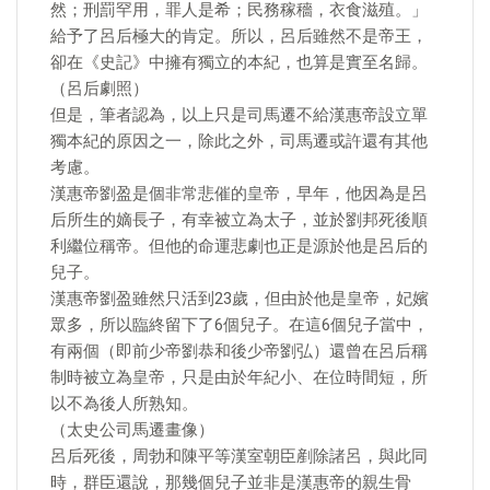
然；刑罰罕用，罪人是希；民務稼穡，衣食滋殖。」
給予了呂后極大的肯定。所以，呂后雖然不是帝王，
卻在《史記》中擁有獨立的本紀，也算是實至名歸。
（呂后劇照）
但是，筆者認為，以上只是司馬遷不給漢惠帝設立單
獨本紀的原因之一，除此之外，司馬遷或許還有其他
考慮。
漢惠帝劉盈是個非常悲催的皇帝，早年，他因為是呂
后所生的嫡長子，有幸被立為太子，並於劉邦死後順
利繼位稱帝。但他的命運悲劇也正是源於他是呂后的
兒子。
漢惠帝劉盈雖然只活到23歲，但由於他是皇帝，妃嬪
眾多，所以臨終留下了6個兒子。在這6個兒子當中，
有兩個（即前少帝劉恭和後少帝劉弘）還曾在呂后稱
制時被立為皇帝，只是由於年紀小、在位時間短，所
以不為後人所熟知。
（太史公司馬遷畫像）
呂后死後，周勃和陳平等漢室朝臣剷除諸呂，與此同
時，群臣還說，那幾個兒子並非是漢惠帝的親生骨