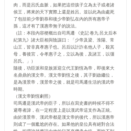
肉，而是呂氏血脈，如果把這些孩子立為太子或者諸
侯王，將來的天下實際上還是姓呂。並以此為由處死
了包括前少帝劉恭和後少帝劉弘在內的所有惠帝子
孫，這才有了漢惠帝無子的說法。
（註：本段內容梗概出自司馬遷·《史記·卷九·呂太后本
紀第九》諸大臣相與陰謀曰：「少帝及梁、淮陽、常
山王，皆非真孝惠子也。呂后以計詐名他人子，殺其
母，養後宮，令孝惠子之，立以為後，及諸王，以彊
呂氏。」）
隨後，功臣派和皇族派迎立代王劉恆為帝，即後來大
名鼎鼎的漢文帝。漢文帝劉恆之後，其子劉啟繼位，
是為漢景帝，漢景帝之後，就是司馬遷生活的漢武帝
時期。
（漢文帝劉恆劇照）
司馬遷是漢武帝的臣子，所以在寫史書的時候不得不
避尊者諱，在一定程度上是以漢武帝這支作為正統。
由於漢景帝、漢武帝都是漢文帝的後代，所以漢惠帝
則成了一個尷尬的存在。如果他的皇位具有絕對合法