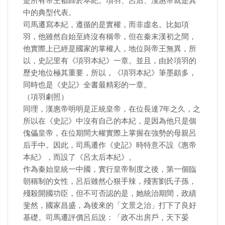
是所有帝王都歸於本紀。項羽、呂后、漢惠帝就是其
中的典型代表。
司馬遷寫本紀，遵循的是實權，而非虛名。比如項
羽，他雖然自始至終沒有稱帝，但在秦末漢初之間，
他實際上已經是國家的掌權人，地位與帝王無異，所
以，史記里有《項羽本紀》一章。並且，由於項羽的
歷史地位極其重要，所以，《項羽本紀》筆墨頗多，
同時也是《史記》全書最精彩的一章。
（項羽劇照）
同理，漢惠帝明明是正統皇帝，在位長達7年之久，之
所以在《史記》中沒有自己的本紀，是因為他只是個
傀儡皇帝，在位期間大權實際上掌握在強勢的母親呂
后手中。因此，司馬遷作《史記》時特意不設《惠帝
本紀》，而設了《呂太后本紀》。
作為秦始皇統一中國，實行皇帝制度之後，第一個臨
朝稱制的女性，呂后雖然心狠手辣，殘害劉氏子孫，
殘殺開國功臣，但不可否認的是，她統治期間，政績
斐然，國家昌盛，為後來的「文景之治」打下了良好
基礎。司馬遷評價呂后說：「政不出房戶，天下晏