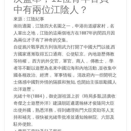
中有兩位江陰人？
來源：江陰紀事
南街適園，江陰四大名園之一，申港街道繆家村，名
人輩出之地，江陰的這兩個地方在1887年的閏四月因
為兩位才子有了神奇的交集。
自從鴉片戰爭西方列強用武力打開了中國大門以後,西
方國家逐漸取得五口通商、公使駐京、內地遊歷傳教
等特權 。西方的外交官、軍官、商人 、傳教士 、學
者等不斷以遊歷為名來中國沿海和內地活動 ,並收集中
國各種政治、經濟 、軍事情報 。清政府內一些開明之
士痛感中國對外情的隔膜和無知, 也開始主張鼓勵國人
出洋遊歷 。
光緒十年(1884 )，御史謝祖源上折《時局多艱,請廣收
奇傑之士遊歷外洋》建議朝廷遴選翰林才俊隨同大臣
出使外國，熟悉洋務，得到總理衙門大臣奕劻等人支
持和補充，很快被光緒帝批准並通知翰林院、六部及
駐外使館。