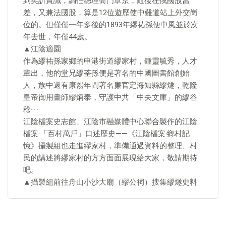
到奕訢賞識，調任總理衙門章京，隨後在俄國股當
差，又兼法國股，算是12位遊歷使中難道站上外交崗
位的。但僅僅一年多後的1893年繆祐孫便中風並於次
年去世，年僅44歲。
▲江陰適園
作為繆祐孫家鄉的申港街道繆家村，鍾靈毓秀，人才
輩出，他的堂兄繆荃孫便是著名的中國圖書館創始
人，族中還有康熙年間著名廉官定海知縣繆燧，乾隆
皇帝御用畫師繆炳泰，守護中共「中央文庫」的繆谷
稔······
江陰檔案史志館、江陰市融媒體中心聯合製作的江陰
檔案·「百村萬戶」口述歷史——《江陰檔案·鄉村記
憶》攝製組也走進繆家村，準備通過資料的整理、村
民的講述將繆家村的方方面面展現給大家，敬請期待
吧。
▲攝製組前往舟山小沙大廟（繆公祠）搜集繆燧史料