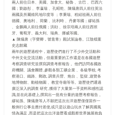
兩人前往日本、美國、加拿大、秘魯 、古巴 、巴西六
國；劉啟彤 、李瀛瑞 、孔昭乾、陳燨唐四人前往英法
兩國及所屬殖民地印度等 ；李秉瑞、程紹祖兩人前往
德國、奧地利 、荷蘭 、比利時 、丹麥等國；繆祐孫
、金鵬兩人前往俄國；洪勛 、徐宗培兩人前往西班
牙、葡萄牙、義大利、瑞典、挪威等國。
▲ 陳燨唐（字燮卿，號翕青）殿試策論卷。江陰檔案
史志館藏
兩年的遊歷過程中，遊歷使們進行了不少外交活動和
中外文化交流活動，但最重要的工作還是在各國遊歷
考察調查研究並撰寫調查考察報告 。他們訪問各國政
府機關、議會團體 ,參觀各類工礦企業 、各級學校, 考
察港口、鐵路、郵政, 調查兵營、炮台 、監獄 ,遊覽各
地博物館、動植物園 、教堂寺廟等等。遊歷使們通過
廣泛深入的調查 研究 ,獲得了大量第一手資料和感性認
識,並在此基礎上,撰寫出一批有分量的遊歷考察報告 。
繆祐孫、陳燨唐等人不願把這次出洋遊歷僅僅當作一
般例行公事去應付差使,或只是以遊山玩水了解異國風
情為滿足 ,而是把這次出洋遊歷看成觀察世界施展抱負