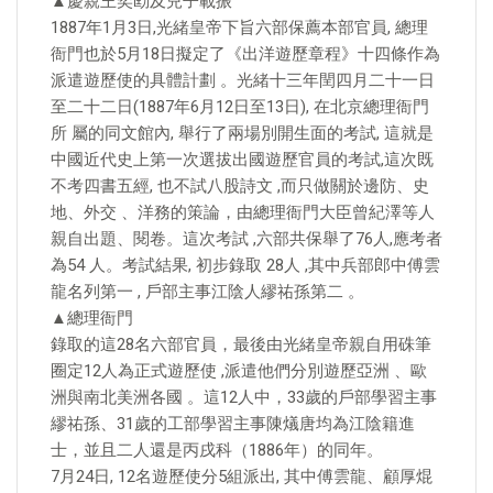
▲慶親王奕劻及兒子載振
1887年1月3日,光緒皇帝下旨六部保薦本部官員, 總理
衙門也於5月18日擬定了《出洋遊歷章程》十四條作為
派遣遊歷使的具體計劃 。光緒十三年閏四月二十一日
至二十二日(1887年6月12日至13日), 在北京總理衙門
所 屬的同文館內, 舉行了兩場別開生面的考試, 這就是
中國近代史上第一次選拔出國遊歷官員的考試,這次既
不考四書五經, 也不試八股詩文 ,而只做關於邊防、史
地、外交 、洋務的策論，由總理衙門大臣曾紀澤等人
親自出題、閱卷。這次考試 ,六部共保舉了76人,應考者
為54 人。考試結果, 初步錄取 28人 ,其中兵部郎中傅雲
龍名列第一 , 戶部主事江陰人繆祐孫第二 。
▲總理衙門
錄取的這28名六部官員，最後由光緒皇帝親自用硃筆
圈定12人為正式遊歷使 ,派遣他們分別遊歷亞洲 、歐
洲與南北美洲各國 。這12人中，33歲的戶部學習主事
繆祐孫、31歲的工部學習主事陳燨唐均為江陰籍進
士，並且二人還是丙戌科（1886年）的同年。
7月24日, 12名遊歷使分5組派出, 其中傅雲龍、顧厚焜