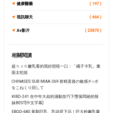
健康醫藥
( 197 )
視訊聊天
( 464 )
Av影片
( 23870 )
相關閱讀
超ㄉㄨㄞ嫩乳看的我好想咬一口：「繩子卡乳」畫
面太犯規
CHINASES SUB MIAA-269 射精直後の敏感チ○ポ
をこねくり回して
KIBD-241 在中年大叔的濕黏技巧下墮落悶絕的辣
妹BEST[中文字幕]
EBOD-685 童顏巨乳、乳頭是下品！巨大粉嫩乳暈