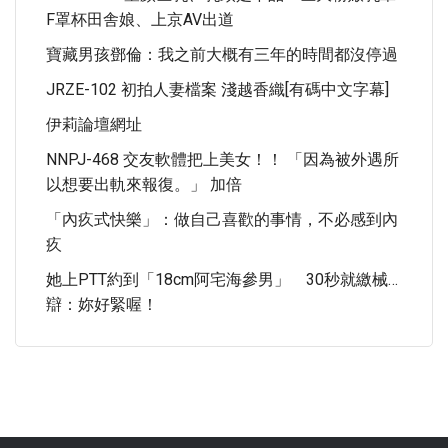
F罩杯田舎娘、上京AV出道
寶藏男孩鄧倫：我之前大概有三年的時間都沒停過
JRZE-102 初拍人妻檔案 淺越香織[有碼中文字幕]
伊莉論壇網址
NNPJ-468 交友軟體把上美女！！ 「因為被外遇所
以想要出軌來報復。」 加倍
「內疚式快樂」：做自己喜歡的事情，不必感到內
疚
她上PTT約到「18cm阿宅海參男」 30秒就繳械…
辯：妳好緊喔！