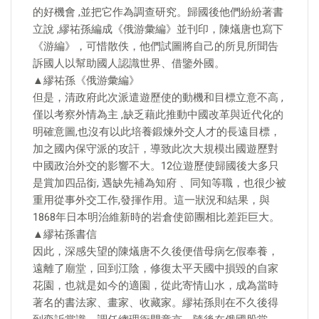
的好機會 ,並把它作為調查研究。歸國後他們紛紛著書
立說 ,繆祐孫編成《俄游彙編》並刊印，陳燨唐也寫下
《游編》，可惜散佚，他們試圖將自己的所見所聞告
訴國人以幫助國人認識世界、借鑒外國。
▲繆祐孫《俄游彙編》
但是，清政府此次派遣遊歷使的動機和目標立意不高 ,
僅以考察外情為主 ,缺乏藉此推動中國改革與近代化的
明確意圖,也沒有以此培養鍛煉外交人才的長遠目標，
加之國內保守派的攻訐，導致此次大規模出國遊歷對
中國政治外交的影響不大。12位遊歷使歸國後大多只
是賞加四品銜, 遇缺先補為知府 、同知等職，也很少被
重用從事外交工作,發揮作用。這一狀況和結果，與
1868年日本明治維新時的岩倉使節團相比差距巨大。
▲繆祐孫書信
因此，深感失望的陳燨唐不久後便借母病乞假奉養，
遠離了廟堂，回到江陰，修復太平天國中損毀的自家
花園，也就是如今的適園，從此寄情山水，成為當時
著名的書法家、畫家、收藏家。繆祐孫則在不久後得