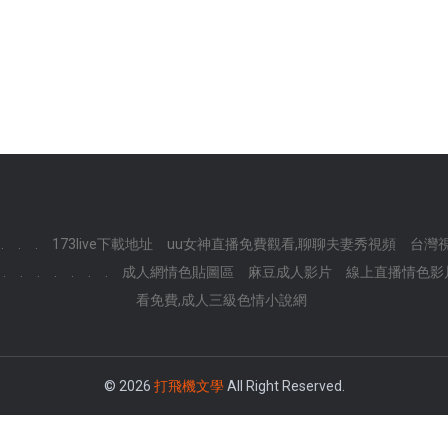
.
.
.
173live下載地址
uu女神直播免費觀看,聊聊夫妻秀視頻
台灣
.
.
.
.
.
.
.
成人網情色貼圖區
麻豆成人影片
線上直播情色影
看免費,成人三級色情小說網
© 2026
打飛機文學
All Right Reserved.