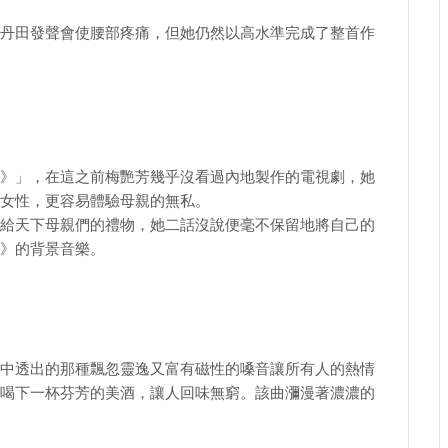
丹田發聲會使腰部疼痛，但她仍然以高水準完成了整首作
》」，在這之前梅艷芳幾乎沒看過內地製作的電視劇，她
女性，更容易體驗母親的無私。
給天下母親們的禮物，她二話沒說便毫不保留地將自己的
》的背景音樂。
中透出的那種飄忽靈逸又富有磁性的嗓音讓所有人的熱情
喝下一杯芬芳的美酒，讓人回味無窮。該曲瀰漫著濃濃的