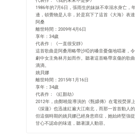
代表作：《我的未來不是夢》
1986年的7月6日，張雨生的妹妹不幸溺水身亡
邊，頓覺物是人非，於是寫下了這首《大海》表達
阿桑
離世時間：2009年4月6日
享年：34歲
代表作：《一直很安靜》
這首歌曲是阿桑用略帶沙啞的嗓音憂傷地唱著，令
劇中女主角林月如而作。聽著這首略帶哀傷的歌曲
滴滴。
姚貝娜
離世時間：2015年1月16日
享年：34歲
代表作：《紅顏劫》
2012年，由鄭曉龍導演的《甄嬛傳》在電視熒
《採蓮》也迅速紅遍大江南北，而那一首首動人的
但這個時期的姚貝娜已經身患癌症，她始終堅強從
甘心不認命的味道，聽著讓人動容。