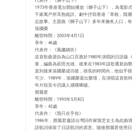
代表作：《獅子山下》
1973年香港電台開始播放《獅子山下》，為電影式
千家萬戶所耳熟能詳。劇中抒寫香港「草根」階層
志故事。主題曲《獅子山下》多年來膾炙人口，有
張國榮
離世時間：2003年4月1日
享年：46歲
代表作：《風繼續吹》
這首歌曲源自為山口百惠於1980年演唱的日語
童，編曲為萩田光雄。後來在1983年該歌重新
直到後來張國榮成功後，很長的時間內，他似乎很
可少。1989年，張國榮退出樂壇，在演唱這首
年片段至今仍讓人感嘆唏噓。
鄧麗君
離世時間：1995年5月8日
享年：42歲
代表作：《我只在乎你》
1986年，鄧麗君邀請台灣詞作家慎芝女士為此
語歌詞保留了日語歌詞的原意。隨後鄧麗君使用日