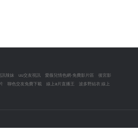
視訊辣妹
uu交友視訊
愛薇兒情色網-免費影片區
後宮影
片
聊色交友免費下載
線上a片直播王
波多野結衣 線上