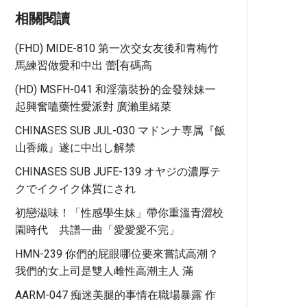
相關閱讀
(FHD) MIDE-810 第一次交女友後和青梅竹
馬練習做愛和中出 蕾[有碼高
(HD) MSFH-041 和淫蕩裝扮的金發辣妹一
起興奮嗑藥性愛派對 廣瀨里緒菜
CHINASES SUB JUL-030 マドンナ専属『飯
山香織』遂に中出し解禁
CHINASES SUB JUFE-139 オヤジの濃厚テ
クでイクイク体質にされ
初戀滋味！「性感學生妹」帶你重溫青澀校
園時代 共譜一曲「愛愛愛不完」
HMN-239 你們的屁眼哪位要來嘗試高潮？
我們的女上司是雙人雌性高潮主人 滿
AARM-047 痴迷美腿的事情在職場暴露 作