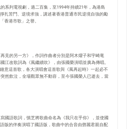
的系列電視劇，過二百集，至1994年持續21年，為港島
掙扎苦鬥、逆境求強，講述著香港普通市民逆境自強的勵
「香港市歌」之譽。
版《再見的另一方》，作詞作曲者分別是阿木燿子和宇崎竜
由鄭國江改歌詞為《風繼續吹》，由張國榮演唱並廣為傳唱。
鐘意這首歌，各大演唱會這首歌與《風再起時》一起必不
歌時突然飲泣，全場觀眾無不動容，至今張國榮人已逝去，當
曲填寫國語歌詞，慎芝將歌曲命名為《我只在乎你》，並使國
語版的伴奏演唱了國語版，歌曲中的合音由鄧麗君親自配