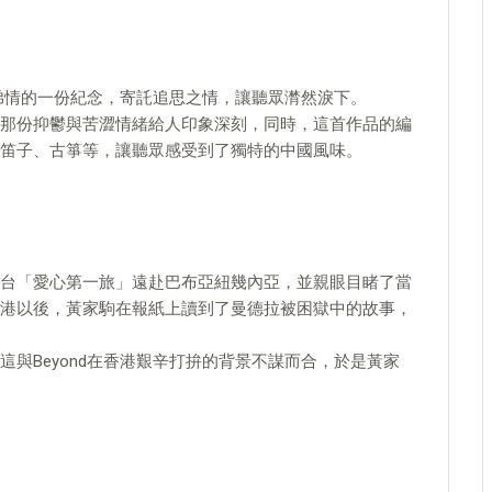
弟情的一份紀念，寄託追思之情，讓聽眾潸然淚下。
那份抑鬱與苦澀情緒給人印象深刻，同時，這首作品的編
笛子、古箏等，讓聽眾感受到了獨特的中國風味。
隨香港電台「愛心第一旅」遠赴巴布亞紐幾內亞，並親眼目睹了當
港以後，黃家駒在報紙上讀到了曼德拉被困獄中的故事，
與Beyond在香港艱辛打拚的背景不謀而合，於是黃家