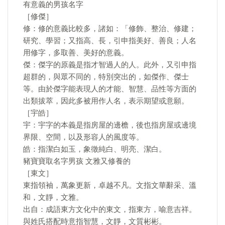
有意義的男孩名字
［修傑］
修：修的意義比較多，諸如：「修飾、整治、修建；
研究、學習；又指高、長，引申指美好、善良；人名
用修字，多取善、美好的意義。
傑：傑字的原義是指才智過人的人。此外，又引申指
超群的，與眾不同的，特別突出的，如傑作、傑士
等。由於傑字能表現人的才能、智慧、品性等方面的
出類拔萃，因此多被用作人名，表示期望或意願。
［宇皓］
宇：宇字的本義是指房屋的邊檐，後也指房屋或邊境
界限、空間，以及形容人的風度等。
皓：指潔白如玉，象徵純白、明亮、潔白。
豬寶寶取名字男孩 文雅又修養的
［東文］
東指領袖，萬象更新，卓越不凡。文指文華辭采、溫
和，文靜，文雅。
出自：成語東方文化中的東文，指東方，喻意吉祥。
與姓氏搭配時意指智慧，文靜，文質彬彬。