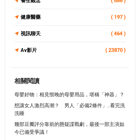
養生觀念
( 686 )
健康醫藥
( 197 )
視訊聊天
( 464 )
Av影片
( 23870 )
相關閱讀
母嬰好物：相見恨晚的母嬰用品，堪稱「神器」？
想讓女人激烈高潮？ 男人「必備2條件」...看完洗
洗睡
幾部豆瓣評分靠前的懸疑諜戰劇，最後一部主演如
今已備受爭議！