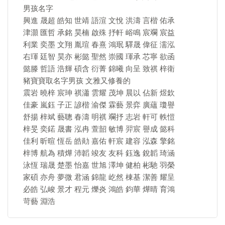
男孩名字
興進 晟超 皓知 世靖 語渲 文悅 洪濤 言楷 佑承
津灝 匯哲 承銘 昊楠 啟殊 抒軒 峪鳴 宸斕 宸益
利業 奕墨 文翔 胤瑄 春熹 鴻珉 驛晟 偉征 濡泓
右琿 廷智 昊亦 彬懿 聖然 崇國 琿承 芯寧 欲函
懿滕 哲語 浩輝 碩含 衍菁 錦曦 向呈 致祺 梓衛
豬寶寶取名字男孩 文雅又修養的
震岩 曉梓 宸珅 祺瀟 雲耀 茂坤 晨以 佔新 煜欽
佳豪 嵐鈺 子正 諺楷 渝傑 霖藝 景弈 廣蘊 瓊譽
舒揚 梓斌 藝聰 春濤 明祺 斕抒 志岩 軒可 軼愷
梓旻 奕鍩 晟書 泓冉 萱韶 敏博 羿宸 譽成 懿科
佳利 昕暄 恆岳 皓勛 嘉佑 軒宸 建容 泓森 擎銘
梓博 航為 積燁 沛韜 竣友 友科 鈺逸 銳韜 琦涵
泳恆 瑞晟 楚墨 怡嘉 世旭 澤坤 健柏 彬馳 羽榮
家碩 亦舟 夢微 君涵 錦龍 屹然 棟基 潔善 耀呈
必皓 弘峻 景才 程元 爍炎 鴻皓 鈞華 燁晴 育鴻
苛藝 淵浩