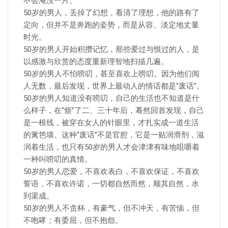
不会淹没一片。
50岁的男人，丢掉了幻想，看清了理想，他的路有了
定向，但并不是奔跑的姿势，而是从容、淡定地丈量
时光。
50岁的男人开始积攒记忆，那些爱过与恨过的人，是
以感激与欣赏的态度重新理智地扫描几遍。
50岁的男人不怕唠叨，甚至喜欢上唠叨。因为他们阅
人无数，最后发现，世界上最动人的情话都是“废话”。
50岁的男人知道没有唠叨，自己的生活也不知道是什
么样子，在“烦”了二、三十年后，蓦然回首发现，自己
是一根线，被穿在女人的针眼里，才扎实成一道生活
的篱笆墙。这种“废话”不是官腔，它是一贴润滑剂，滋
润着生活，也只有50岁的男人才会津津有味地咀嚼着
一种叫唠叨的真情。
50岁的男人恋爱，不喜欢表白，不喜欢保证，不喜欢
誓语，不喜欢许诺，一切都自然而然，顺其自然，水
到渠成。
50岁的男人不贪杯，有豪气，但不冲天，有苦恼，但
不咆哮；有委屈，但不抱怨。