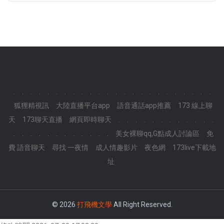
.
.
.
.
.
.
.
.
.
.
.
.
.
.
.
.
.
.
.
.
.
.
.
.
狐狸精視訊
大陸直播平台app
語音通話app推薦
173 線上聊
天
173聊天直播
網頁即時聊天
.
.
.
.
.
.
.
.
.
.
.
.
.
.
.
.
.
.
.
.
.
.
.
.
美女裸聊qq,G點成人討論區
免
費 語音聊天
尋找 一夜情
成人情趣影片
夜色網
173live下載地
址
© 2026
打飛機文學
All Right Reserved.