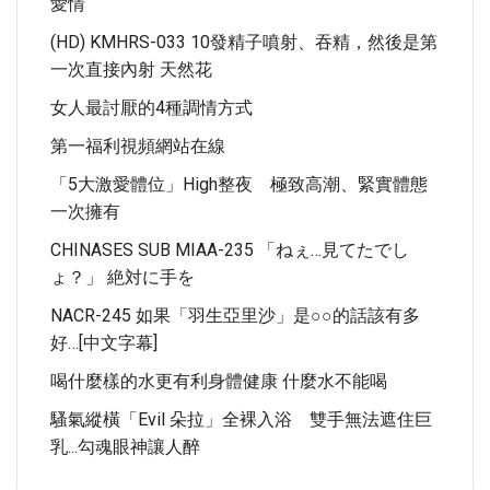
愛情
(HD) KMHRS-033 10發精子噴射、吞精，然後是第
一次直接內射 天然花
女人最討厭的4種調情方式
第一福利視頻網站在線
「5大激愛體位」high整夜 極致高潮、緊實體態
一次擁有
CHINASES SUB MIAA-235 「ねぇ…見てたでし
ょ？」 絶対に手を
NACR-245 如果「羽生亞里沙」是○○的話該有多
好…[中文字幕]
喝什麼樣的水更有利身體健康 什麼水不能喝
騷氣縱橫「Evil 朵拉」全裸入浴 雙手無法遮住巨
乳...勾魂眼神讓人醉