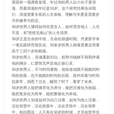
英国有一项调查发现，年过50的男人比小伙子更浪
漫。而最浪漫的年纪是53岁。这个研究结果告诉我
们，浪漫需要丰富的人生体验。理解与关爱是需要岁
月的修养与积淀。
50岁的男人懂得如何欣赏女人，如何宽容他人，人生
不惑，有“悠然见南山”的人生境界。
50岁正是生命的中线，生命的鼎盛时期。丹麦医学有
一项实践研究报告说，50多岁的男人精液质量反而要
高于三四十岁的精液。
50岁的男人，灵魂重新归位，权势与钱财不再羁绊着
他的脚步，仁爱悄无声息地占据心灵。
50岁的男人，不与时间赛跑，他知道他既不能跑到时
间的前面，也不能跑到时间的后面，就并排着与时间
拉家常，洞悉了过去，醒悟了时下，看穿了未来。
50岁的男人能把痛苦化为养分，能把灾难化为祝福，
能把复杂化为简单，能把磨难化为幸福。
50岁的男人知道如何为自己活着，如何为他人活着，
活在智慧中，活在慈善中，活在开悟中，活在境界
中。柏拉图说：人只有在50岁的时候，才开始哲学生