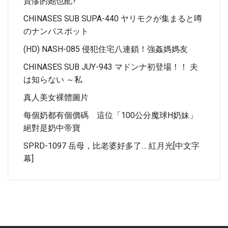
賣慘的她也配?
CHINASES SUB SUPA-440 ヤリモクが集まると噂
のナンパスポット
(HD) NASH-085 侵犯住宅八連鎖！強姦媽媽友
CHINASES SUB JUY-943 マドンナ初登場！！ 夫
は知らない ～私
真人美女裸體圖片
每個奶都有個價碼 這位「100公分魔球H奶妹」
絕對是奶中帝寶
SPRD-1097 岳母，比老婆好多了… 紅月光[中文字
幕]