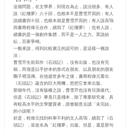
這個問題，在文學界，到現在為止，說法很多。有人
說《紅樓夢》八十回，也根本不是曹雪芹寫的；有人
說續書四十回，也根本就是曹雪芹寫的；有人說高鶚
與書商程偉元合作，續寫了《紅樓夢》；也有人說，
續書的是一個創作集體，而不是一人之力。眾說紛
紜，百家爭鳴。
一般來說，得到比較廣泛的認可的，是這樣一種說
法：
曹雪芹生前寫作《石頭記》，沒有出版，也沒有完
稿，而僅是以手抄本的形式在朋友、以及朋友的朋友
圈子裡流傳。在他逝世多年之後，書商程偉元看出
《石頭記》蘊含的巨大商機，想把它拿來出版。
那個年代，沒有版權之說，曹雪芹也沒有兒孫後代。
但是《石頭記》畢竟只是殘本，除了專業研究者、具
有較高水平的文學鑒賞者，誰會願意去讀「未完結」
的小說呢？
於是，程偉元找到科舉不利的文人高鶚，續寫了《石
頭記》，並改名為「紅樓夢」出版。但是，還是那句