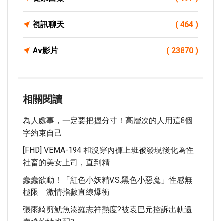
視訊聊天
( 464 )
Av影片
( 23870 )
相關閱讀
為人處事，一定要把握分寸！高層次的人用這8個
字約束自己
[FHD] VEMA-194 和沒穿內褲上班被發現後化為性
社畜的美女上司，直到精
蠢蠢欲動！「紅色小妖精V.S.黑色小惡魔」性感無
極限 激情指數直線爆衝
張雨綺剪魷魚湊羅志祥熱度?被袁巴元控訴出軌還