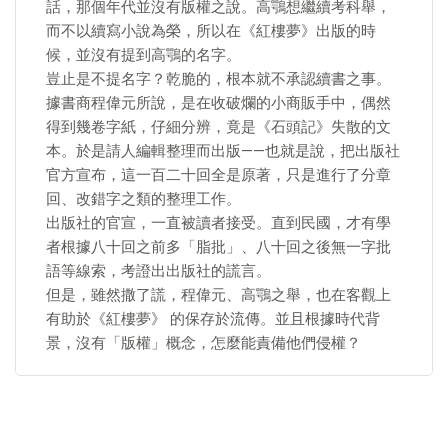
話，那個年代並沒有版權之說。高鶚想繼續考科舉，
而不以續寫小說為榮，所以在《紅樓夢》出版的時
候，並沒有提到高鶚的名字。
豈止是不提名字？乾脆的，根本就不承認續書之事。
據書商程偉元所說，是在收破爛的小商販手中，偶然
得到幾卷字紙，仔細分辨，竟是《石頭記》失散的文
本。於是請人編輯整理而出版——也就是說，把出版社
官方宣布，這一百二十回全是原著，只是進行了分章
回、改錯字之類的整理工作。
出版社的官宣，一直被讀者接受。直到民國，才有學
者根據八十回之前多「脂批」、八十回之後無一字批
語等線索，考證出出版社的謊言。
但是，雖然撒了謊，程偉元、高鶚之舉，也在客觀上
有助於《紅樓夢》 的保存於流傳。並且根據時代背
景，沒有「版權」概念，怎麼能責備他們侵權？