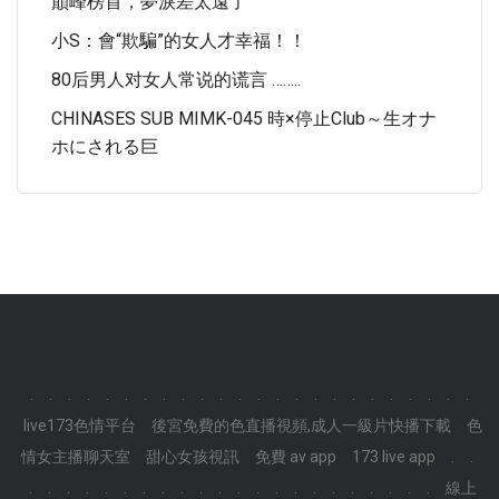
巔峰榜首，夢淚差太遠了
小S：會“欺騙”的女人才幸福！！
80后男人对女人常说的谎言 ……..
CHINASES SUB MIMK-045 時×停止club～生オナ
ホにされる巨
.
.
.
.
.
.
.
.
.
.
.
.
.
.
.
.
.
.
.
.
.
.
.
.
live173色情平台
後宮免費的色直播視頻,成人一級片快播下載
色
情女主播聊天室
甜心女孩視訊
免費 av app
173 live app
.
.
.
.
.
.
.
.
.
.
.
.
.
.
.
.
.
.
.
.
.
.
.
.
線上