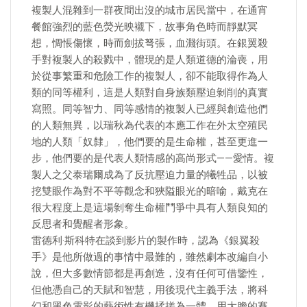
複製人混雜到一群夜間出沒的城市居民當中，在通宵
餐館強烈的藍色熒光映襯下，故事角色時而靜默冥
想，惆悵傷懷，時而劍拔弩張，血濺街頭。在銀翼殺
手對複製人的殺戮中，體現的是人類道德的淪喪，用
於從事繁重和危險工作的複製人，卻不能取得作為人
類的同等權利，這是人類對自身族類壓迫剝削的真實
寫照。同等智力、同等感情的複製人已經與創造他們
的人類無異，以瑞秋為代表的本應工作在外太空殖民
地的人類「奴隸」，他們要的是生命權，甚至更進一
步，他們要的是代表人類情感的高尚形式——愛情。複
製人之父泰瑞爾成為了反抗壓迫力量的犧牲品，以被
挖雙眼作為對不平等觀念和狹隘眼光的暗喻，戴克在
很大程度上是這場剝奪生命權鬥爭中具有人類良知的
反思者和覺醒者形象。
雷德利·斯科特在談到影片的製作時，認為《銀翼殺
手》是他所做過的事情中最難的，雖然劇本改編自小
說，但大多數情節都是再創造，沒有任何可借鑒性，
但他憑自己的天賦和智慧，用後現代主義手法，將科
幻和黑色電影的藝術性有機揉搓為一體，用大膽的賽