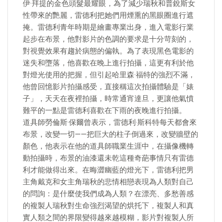
伊·拜提的金色頭髮最耀眼，為了減少瑞秋和普銳斯女
性帶來的艷麗，雷德利把她們用煙熏的黑眼圈進行遮
掩。雷德利青年時期是繪畫專業出身，進入電影行業
起步在布景，他對影片的色調的要求是十分苛刻的，
對視覺效果有趨於病態的偏執。為了表現黑色電影的
迷失和墮落，他喜歡在晚上進行拍攝，這更有利於他
對燈光使用的把握，但引起哈里森·福特的強烈不滿，
他曾回憶影片拍攝感受，直接稱這次拍攝體驗是「婊
子」，天天在夜裡拍攝，時常通宵達旦，更讓他氣憤
難平的一點是雷德利喜歡在下雨的夜晚進行拍攝。
道具師勞倫斯·保爾曾表示，雷德利·斯科特每天都會來
布景，改變一切——把巨大的柱子倒過來，改變牆壁的
顏色，他表示在他的道具師職業生涯中，在攝像機轉
動拍攝時，布景的油漆還未乾這種奇葩事情只有雷德
利才能做得出來。在晦澀幽藍的燈光下，雷德利把男
主角戴克和女主角瑞秋的悲情相戀表現為人類對自己
的問詢：是什麼使我們成為人類？在漂亮、多愁善感
的複製人瑞秋對生命強烈渴望的烘托下，複製人和真
實人類之間的界限變得越來越模糊，影片對複製人所