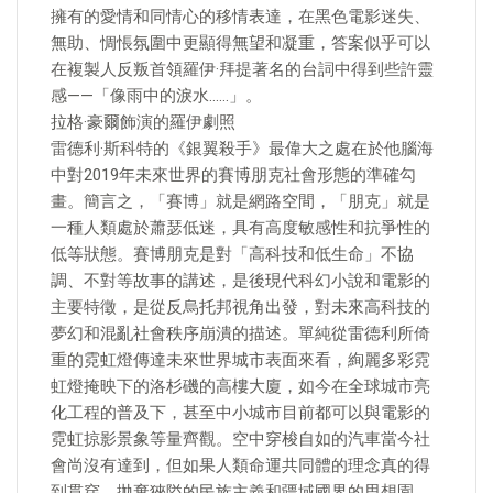
擁有的愛情和同情心的移情表達，在黑色電影迷失、
無助、惆悵氛圍中更顯得無望和凝重，答案似乎可以
在複製人反叛首領羅伊·拜提著名的台詞中得到些許靈
感——「像雨中的淚水……」。
拉格·豪爾飾演的羅伊劇照
雷德利·斯科特的《銀翼殺手》最偉大之處在於他腦海
中對2019年未來世界的賽博朋克社會形態的準確勾
畫。簡言之，「賽博」就是網路空間，「朋克」就是
一種人類處於蕭瑟低迷，具有高度敏感性和抗爭性的
低等狀態。賽博朋克是對「高科技和低生命」不協
調、不對等故事的講述，是後現代科幻小說和電影的
主要特徵，是從反烏托邦視角出發，對未來高科技的
夢幻和混亂社會秩序崩潰的描述。單純從雷德利所倚
重的霓虹燈傳達未來世界城市表面來看，絢麗多彩霓
虹燈掩映下的洛杉磯的高樓大廈，如今在全球城市亮
化工程的普及下，甚至中小城市目前都可以與電影的
霓虹掠影景象等量齊觀。空中穿梭自如的汽車當今社
會尚沒有達到，但如果人類命運共同體的理念真的得
到貫穿，拋棄狹隘的民族主義和疆域國界的思想園