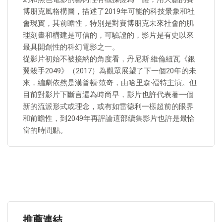
博朋克風格構圖，描述了2019年可能的科技景象和社
會現實，其前瞻性，特別是對賽博朋克未來社會的肌
理刻畫和構建是可信的，可驗證的，影片是有史以來
最具開創性的科幻電影之一。
從影片初始不被接納的角度看，丹尼斯·維倫紐瓦《銀
翼殺手2049》（2017）為觀眾展望了下一個20年的未
來，編劇依然是漢普頓·范奇，由哈里森·福特主演。但
目前對影片下斷言還為時尚早，影片也許代表著一個
新的流派形式或理念，或有如雷德利一樣超前的眼界
和前瞻性，到2049年再評論這部續集影片也許是最恰
當的時間點。
推薦連結