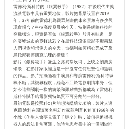
雷德利·斯科特的《銀翼殺手》（1982）在後現代主義
流派電影中具有重要地位，影片把背景設置在2019
年，37年前的雷德利為觀眾刻畫的未來景象有多少與
現實耦合？科技高度發展的今天，特別是網路科技的
突飛猛進，現實是否如《銀翼殺手》般具有味道十足
的廢墟城市的霓虹炫彩？在黑科技流派電影不斷衝擊
人們視覺和想像力的今天，雷德利如何精心完成了反
烏托邦賽博朋克肌理的構建？
影片《銀翼殺手》誕生之路異常坎坷，上映之初票房
慘淡，在影評家眼裡這是一部沒有任何思想性和靈魂
的作品。影片拍攝過程中演員和導演雷德利·斯科特爭
執不斷，其複雜程度，絲毫不亞於電影劇情本身，但
如今這些鬧劇一樣的紛繁和艱難曲折都成為了雷德利·
斯科特賦予給電影獨特氣質不可分割的一部分。
最初電影是按照科幻片的想法醞釀立項的，製片人邁
克爾·迪利在閱讀著名科幻作家菲利普·K·迪克1968年的
小說《仿生人會夢見電子羊嗎？》時，被偵探追捕機
器人的想法非常著迷，他時常思考書中的一個關鍵問