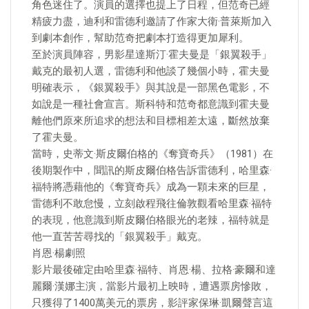
角色迷住了。演員的選擇也提上了日程，但范奇已經
精疲力盡，迪利和雷德利邀請了作家大衛·普萊斯加入
到劇本創作，幫助范奇把劇本打造得更加犀利。
至於演員陣容，男影星達斯汀·霍夫曼是「銀翼殺手」
戴克的最初人選，雷德利和他談了幾個小時，霍夫曼
明確表示，《銀翼殺手》與其說是一部黑色電影，不
如說是一種社會宣言。斯科特和范奇都意識到霍夫曼
離他們原來所追求的想法和目標相差太遠，斷然放棄
了霍夫曼。
當時，史蒂文·斯皮爾伯格的《奪寶奇兵》（1981）在
後期製作中，聞訊的斯皮爾伯格告訴雷德利，哈里森·
福特將憑藉他的《奪寶奇兵》成為一顆未來的巨星，
雷德利不敢怠慢，立刻啟程飛往倫敦觀看哈里森·福特
的表現，他意識到斯皮爾伯格眼光的老辣，福特就是
他一直苦苦尋找的「銀翼殺手」戴克。
肖恩·楊劇照
影片最後確定由哈里森·福特、肖恩·楊、拉格·豪爾和達
麗爾·漢娜主演，當影片最初上映時，遭遇票房慘敗，
只獲得了1400萬美元的票房，影評家保琳·凱爾聲言這