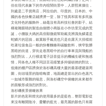
但在現代表象下的市內喧鬧街景中，人群熙來攘往，
到處是二手貨商店，阿拉伯的、印度的、日本的、中
國的各色快餐店鋪濟濟一堂，除了怪異和富有多民族
文化特色的服飾外，絲毫沒有高科技社會的影子。結
構複雜眼睛的製造由個體小商販在小作坊里完成的荒
誕，小攤販大媽的高倍顯微鏡幫助戴克辨識魚鱗還是
蛇鱗片的惡搞，銀翼殺手戴克也只是在露天大排檔前
吃著垃圾食品一般的快餐麵條和碳酸飲料，狹窄骯髒
黑暗的街道，穿街走巷黑暗中的自行車車流與飛船的
強烈對比，人行橫道電子語音提示的機械生硬和無感
情，同各色人種不同語言花樣繁多抑揚頓挫的對比，
低矮的棚戶區躋身於洛杉磯高樓大廈的最基礎建築周
圍，街頭場景的陰暗晦澀，地面總是冒出的白色蒸汽
一如城市艱難的喘息，與洛杉磯空中俯瞰的未來都市
的面貌形成強烈的對比。
洛杉磯夜景俯瞰效果
影片的色彩和燈光的使用最多的是藍色，整部電影從
來沒有離開陰冷、憂鬱的藍光，最亮麗的顏色只有羅