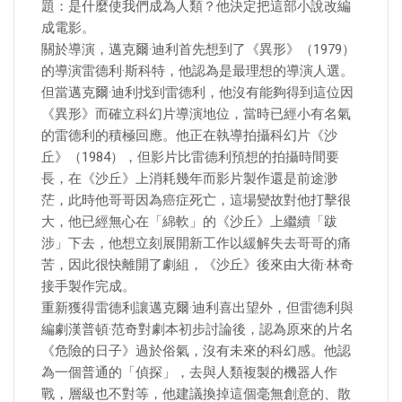
題：是什麼使我們成為人類？他決定把這部小說改編
成電影。
關於導演，邁克爾·迪利首先想到了《異形》（1979）
的導演雷德利·斯科特，他認為是最理想的導演人選。
但當邁克爾·迪利找到雷德利，他沒有能夠得到這位因
《異形》而確立科幻片導演地位，當時已經小有名氣
的雷德利的積極回應。他正在執導拍攝科幻片《沙
丘》（1984），但影片比雷德利預想的拍攝時間要
長，在《沙丘》上消耗幾年而影片製作還是前途渺
茫，此時他哥哥因為癌症死亡，這場變故對他打擊很
大，他已經無心在「綿軟」的《沙丘》上繼續「跋
涉」下去，他想立刻展開新工作以緩解失去哥哥的痛
苦，因此很快離開了劇組，《沙丘》後來由大衛·林奇
接手製作完成。
重新獲得雷德利讓邁克爾·迪利喜出望外，但雷德利與
編劇漢普頓·范奇對劇本初步討論後，認為原來的片名
《危險的日子》過於俗氣，沒有未來的科幻感。他認
為一個普通的「偵探」，去與人類複製的機器人作
戰，層級也不對等，他建議換掉這個毫無創意的、散