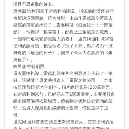
漫且不思進取的片名。
邁克爾·迪利同意了雷德利的建議，指派編劇漢普頓·范
奇解決這個問題。范奇發現一本由作家威廉·S·博羅夫
斯寫的薄薄的小冊子，書名叫做《銀翼殺手：一部電
影》，他覺得「銀翼殺手」配得上主角戴克的職業，
一個專門追殺變節複製人的殺手，邁克爾·迪利徵得雷
德利的認可後，把這個名字買了下來，影片名由平淡
無奇的《危險的日子》，變成了今天大名鼎鼎的《銀
翼殺手》。
哈里森·福特劇照
還沒開拍執導，雷德利就在片名的更改上小花了一筆
錢，這嚇壞了原來的投資人「電影之路公司」，本來
按照漢普頓·范奇的劇本，拍片總預算為1250萬美元，
在雷德利到來前，已經花去了250萬美元，主要用於劇
組前期籌備和搭建場景，但看到雷德利雄心勃勃的架
勢，投資人深感難以繼續擴大投資，慌忙選擇了退
出。
邁克爾·迪利首要任務是重新找投資人，在雷德利的推
薦下，他找到了20世紀福克斯的前任老闆小艾倫·拉