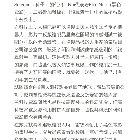
Science（科學）的代稱，Noi代表著Film Noir（黑色
電影），二者疊加雜糅在《銀翼殺手》中的風格特點
十分突出。
在科技上，人類已經可以複製出與人幾乎無差別的機
器人，影片中反叛複製品里奧在開場的情感測試中被
關於母親的問題激怒，在複製品機器人生產的泰瑞爾
公司辦公室內，殺死了問詢和測試他情感級別的「銀
翼殺手」霍爾頓。這是複製人具備人類感情（憤怒）
的象徵，而這些代替人類從事危險工作的複製品一旦
擁有了人類同等的情感，就要被「退休」，他們只有
四年的生命周期。
試圖續命的6個人類複製品逃回了地球，衝擊泰瑞爾公
司，戴爾被指派尋找並殺死這些反叛變節的類人類。
黑科技電影雖然也是科技高度發展的科幻電影，但高
科技常被反派利用對抗人類自身，這也與傳統的科幻
電影概念有所差異。
在戴克找尋和追殺複製人時，雷德利使用了黑色電影
的表現手法，影片從遠景看洛杉磯，霓虹閃爍，飛船
穿梭於城市上空，自如翱翔在色彩絢爛的樓宇之間，