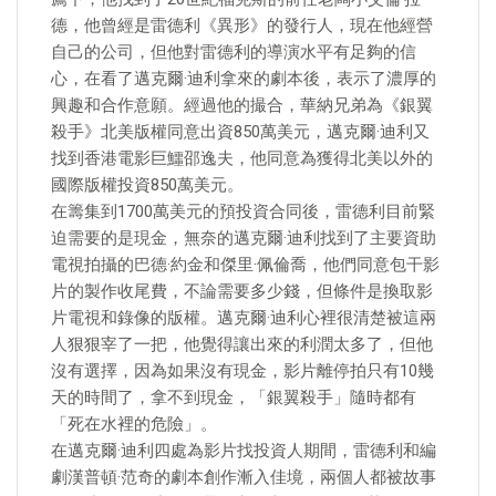
德，他曾經是雷德利《異形》的發行人，現在他經營
自己的公司，但他對雷德利的導演水平有足夠的信
心，在看了邁克爾·迪利拿來的劇本後，表示了濃厚的
興趣和合作意願。經過他的撮合，華納兄弟為《銀翼
殺手》北美版權同意出資850萬美元，邁克爾·迪利又
找到香港電影巨鱷邵逸夫，他同意為獲得北美以外的
國際版權投資850萬美元。
在籌集到1700萬美元的預投資合同後，雷德利目前緊
迫需要的是現金，無奈的邁克爾·迪利找到了主要資助
電視拍攝的巴德·約金和傑里·佩倫喬，他們同意包干影
片的製作收尾費，不論需要多少錢，但條件是換取影
片電視和錄像的版權。邁克爾·迪利心裡很清楚被這兩
人狠狠宰了一把，他覺得讓出來的利潤太多了，但他
沒有選擇，因為如果沒有現金，影片離停拍只有10幾
天的時間了，拿不到現金，「銀翼殺手」隨時都有
「死在水裡的危險」。
在邁克爾·迪利四處為影片找投資人期間，雷德利和編
劇漢普頓·范奇的劇本創作漸入佳境，兩個人都被故事