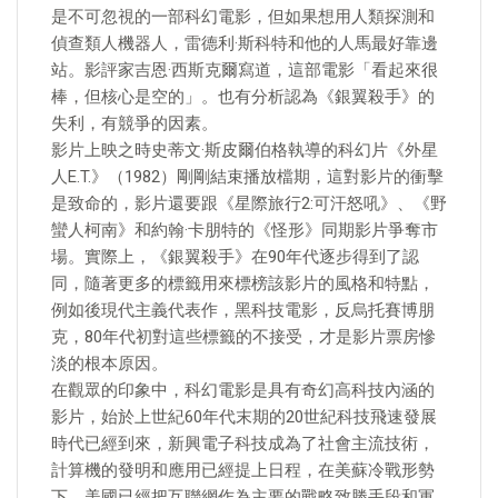
是不可忽視的一部科幻電影，但如果想用人類探測和
偵查類人機器人，雷德利·斯科特和他的人馬最好靠邊
站。影評家吉恩·西斯克爾寫道，這部電影「看起來很
棒，但核心是空的」。也有分析認為《銀翼殺手》的
失利，有競爭的因素。
影片上映之時史蒂文·斯皮爾伯格執導的科幻片《外星
人E.T.》（1982）剛剛結束播放檔期，這對影片的衝擊
是致命的，影片還要跟《星際旅行2:可汗怒吼》、《野
蠻人柯南》和約翰·卡朋特的《怪形》同期影片爭奪市
場。實際上，《銀翼殺手》在90年代逐步得到了認
同，隨著更多的標籤用來標榜該影片的風格和特點，
例如後現代主義代表作，黑科技電影，反烏托賽博朋
克，80年代初對這些標籤的不接受，才是影片票房慘
淡的根本原因。
在觀眾的印象中，科幻電影是具有奇幻高科技內涵的
影片，始於上世紀60年代末期的20世紀科技飛速發展
時代已經到來，新興電子科技成為了社會主流技術，
計算機的發明和應用已經提上日程，在美蘇冷戰形勢
下，美國已經把互聯網作為主要的戰略致勝手段和軍