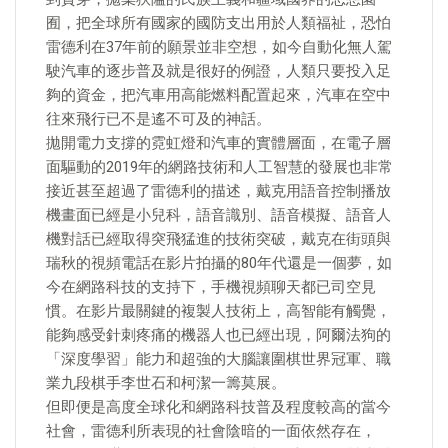
囿，把全球所有國家的國防支出用於人類福祉，恐怕
雷德利在37年前的願景並非空想，如今自動化無人駕
駛汽車的逐步普及就是很好的例證，人類只要投入足
夠的資金，把汽車用高能燃料配置起來，汽車在空中
往來飛行已不是遙不可及的神話。
拋開電力支撐的霓虹燈和汽車的實體層面，在電子層
面驅動的2019年的網路技術和人工智慧的發展也非常
接近甚至超過了雷德利的描述，戴克用語音控制播放
機畫面已經是小兒科，語音識別、語音模擬、語音人
機對話已經取得突飛猛進的技術突破，戴克在街頭與
瑞秋的視頻電話在影片拍攝的80年代還是一個夢，如
今在網路科技的支持下，手機視頻聊天都已司空見
慣。在影片最關鍵的複製人技術上，高智能有觸覺，
能夠感受針刺疼痛的機器人也已經出現，阿爾法狗的
「深度學習」能力和超強的大腦讓圍棋世界冠軍、職
業九段棋手李世石和柯潔一籌莫展。
但即便是高度全球化和網路科技普及程度較高的當今
社會，雷德利所表現的社會陰暗的一面依然存在，