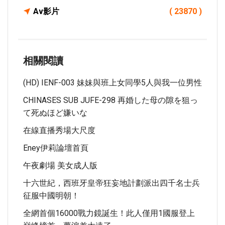
Av影片
( 23870 )
相關閱讀
(HD) IENF-003 妹妹與班上女同學5人與我一位男性
CHINASES SUB JUFE-298 再婚した母の隙を狙っ
て死ぬほど嫌いな
在線直播秀場大尺度
Eney伊莉論壇首頁
午夜劇場 美女成人版
十六世紀，西班牙皇帝狂妄地計劃派出四千名士兵
征服中國明朝！
全網首個16000戰力鏡誕生！此人僅用1國服登上