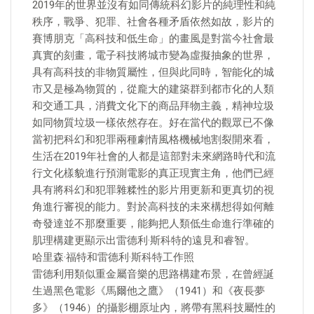
2019年的世界並沒有如同傳統科幻影片的純理性和純
秩序，戰爭、犯罪、社會各種矛盾依然如故，影片的
賽博朋克「高科技和低生命」的畫風是對當今社會最
真實的刻畫，電子科技將城市變為虛擬抽象的世界，
具有高科技的非物質屬性，但與此同時，智能化的城
市又是極為物質的，從龐大的建築群到都市化的人類
和交通工具，消費文化下的商品拜物主義，精神垃圾
如同物質垃圾一樣依然存在。好在當代的觀眾已不像
當初把科幻和犯罪兩種劇情風格機械地割裂開來看，
生活在2019年社會的人都是這部對未來網路時代和流
行文化樣貌進行預測電影的真正現實主角，他們已經
具有將科幻和犯罪雜糅性的影片用更新和更真切的視
角進行審視的能力。對於高科技的未來構想得如何離
奇發達並不那麼重要，能夠把人類低生命進行準確的
肌理構建更顯示出雷德利·斯科特的遠見和睿智。
哈里森·福特和雷德利·斯科特工作照
雷德利用類似重金屬音樂的思路構建布景，在曾經誕
生過黑色電影《馬爾他之鷹》（1941）和《夜長夢
多》（1946）的攝影棚原址內，將帶有黑科技屬性的