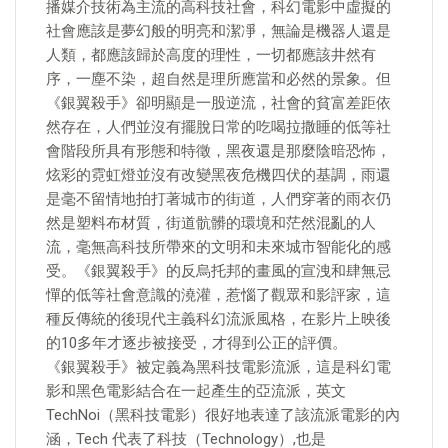
播媒介技術為主流的高科技社會，科幻電影中虛擬的
社會應該是夢幻般的明亮和潔凈，無論是機器人還是
人類，都應該歸於高度的理性，一切都應該井然有
序，一塵不染，超自然是理所應當和必然的景象。但
《銀翼殺手》卻明顯是一股逆流，社會的貧富差距依
然存在，人們並沒有擺脫日常的吃喝拉撒睡的低等社
會階段所具有形態和特徵，黑夜還是那麼陰暗恐怖，
炫彩的霓虹燈並沒有改變黑夜危機四伏的基調，雨還
是毫不留情地拍打著城市的街道，人們穿著的雨衣仍
然是塑料布材質，街道骯髒的環境和茫然混亂的人
流，毫無高科技所帶來的文明和未來城市智能化的感
受。《銀翼殺手》的反烏托邦的畫風的宣洩和肆無忌
憚的低等社會意識的澆灌，惹惱了觀眾和影評家，這
種反傳統的後現代主義科幻流派風格，在影片上映後
的10多年才逐步被接受，才得到公正的評價。
《銀翼殺手》被定義為黑科技電影流派，這是科幻電
影和黑色電影結合在一起產生的亞流派，英文
TechNoi（黑科技電影）很好地表達了該流派電影的內
涵，Tech 代表了科技（Technology）,也是