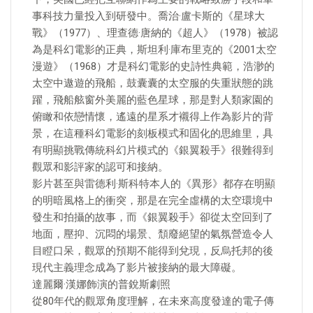
事科技力量投入到研發中。喬治·盧卡斯的《星球大
戰》（1977）、理查德·唐納的《超人》（1978）被認
為是科幻電影的正典，斯坦利·庫布里克的《2001太空
漫遊》（1968）才是科幻電影的史詩性典範，浩渺的
太空中遨遊的飛船，鼓囊囊的太空服的失重狀態的跳
躍，飛船舷窗外美麗的藍色星球，那是對人類家園的
俯瞰和依戀情懷，遙遠的星系才襯得上作為影片的背
景，在這種科幻電影的刻板模式和固化的思維里，具
有明顯挑戰傳統科幻片模式的《銀翼殺手》很難得到
觀眾和影評家的認可和接納。
影片甚至與雷德利·斯科特本人的《異形》都存在明顯
的明暗風格上的衝突，那是在完全虛構的太空環境中
發生和拍攝的故事，而《銀翼殺手》卻從太空回到了
地面，壓抑、沉悶的場景、頹廢絕望的氣氛營造令人
目瞪口呆，觀眾的預期不能得到兌現，反烏托邦的後
現代主義理念成為了影片被接納的最大障礙。
達麗爾·漢娜飾演的普銳斯劇照
從80年代的觀眾角度理解，在未來高度發達的電子傳